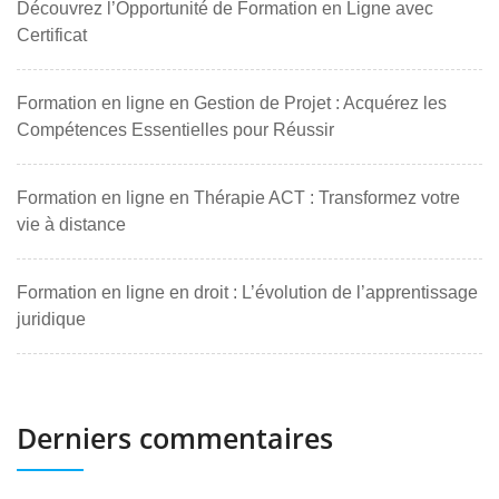
Découvrez l’Opportunité de Formation en Ligne avec
Certificat
Formation en ligne en Gestion de Projet : Acquérez les
Compétences Essentielles pour Réussir
Formation en ligne en Thérapie ACT : Transformez votre
vie à distance
Formation en ligne en droit : L’évolution de l’apprentissage
juridique
Derniers commentaires