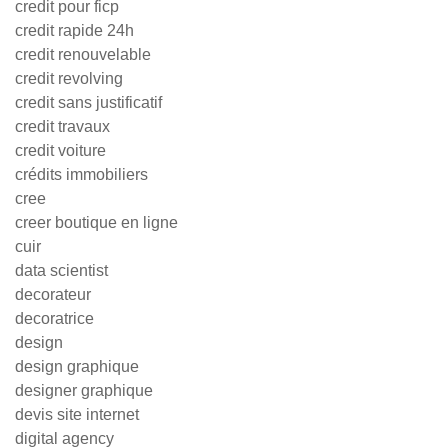
credit pour ficp
credit rapide 24h
credit renouvelable
credit revolving
credit sans justificatif
credit travaux
credit voiture
crédits immobiliers
cree
creer boutique en ligne
cuir
data scientist
decorateur
decoratrice
design
design graphique
designer graphique
devis site internet
digital agency