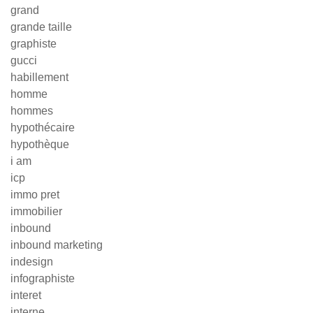
grand
grande taille
graphiste
gucci
habillement
homme
hommes
hypothécaire
hypothèque
i am
icp
immo pret
immobilier
inbound
inbound marketing
indesign
infographiste
interet
interne