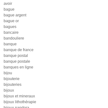
avoir
bague
bague argent
bague or
bagues
bancaire
bandouliere
banque
banque de france
banque postal
banque postale
banques en ligne
bijou
bijouterie
bijouteries
bijoux
bijoux et mineraux
bijoux lithothérapie
bijoux pandora