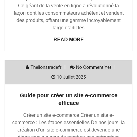
Ce géant de la vente en ligne a révolutionné la
façon dont les consommateurs achètent et vendent
des produits, offrant une gamme incroyablement
large d’articles
READ MORE
Thelionstradefr
No Comment Yet
10 Juillet 2025
Guide pour créer un site e-commerce
efficace
Créer un site e-commerce Créer un site e-
commerce : Les étapes essentielles De nos jours, la
création d’un site e-commerce est devenue une