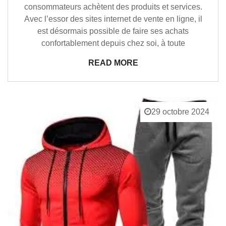
consommateurs achètent des produits et services.
Avec l’essor des sites internet de vente en ligne, il
est désormais possible de faire ses achats
confortablement depuis chez soi, à toute
READ MORE
29 octobre 2024