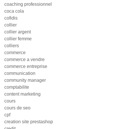
coaching professionnel
coca cola
cofidis
collier
collier argent
collier femme
colliers
commerce
commerce a vendre
commerce entreprise
communication
community manager
comptabilite
content marketing
cours
cours de seo
cpf
creation site prestashop
credit