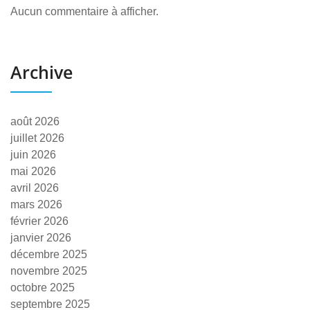
Aucun commentaire à afficher.
Archive
août 2026
juillet 2026
juin 2026
mai 2026
avril 2026
mars 2026
février 2026
janvier 2026
décembre 2025
novembre 2025
octobre 2025
septembre 2025