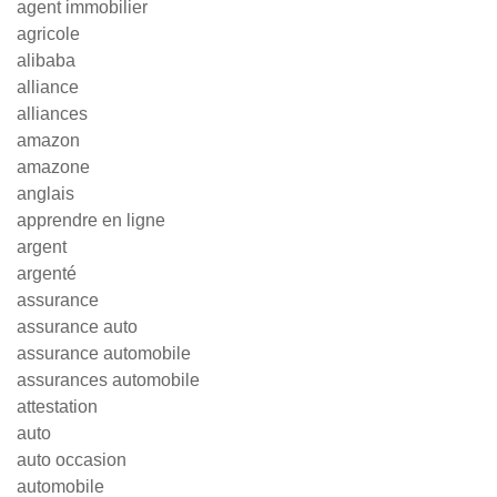
agent immobilier
agricole
alibaba
alliance
alliances
amazon
amazone
anglais
apprendre en ligne
argent
argenté
assurance
assurance auto
assurance automobile
assurances automobile
attestation
auto
auto occasion
automobile