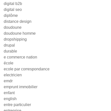
digital b2b
digital seo
diplôme
distance design
doudoune
doudoune homme
dropshipping
drupal
durable
e commerce nation
école
ecole par correspondance
electricien
emdr
emprunt immobilier
enfant
english
entre particulier
entreprise