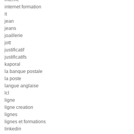
internet formation
it
jean
jeans
joaillerie
jott
justificatif
justificatifs
kaporal
la banque postale
la poste
langue anglaise
lcl
ligne
ligne creation
lignes
lignes et formations
linkedin