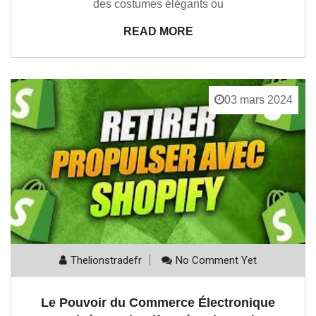
des costumes élégants ou
READ MORE
03 mars 2024
Thelionstradefr
No Comment Yet
Le Pouvoir du Commerce Électronique