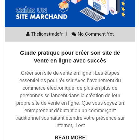
Thelionstradefr
No Comment Yet
Guide pratique pour créer son site de
vente en ligne avec succès
Créer son site de vente en ligne : Les étapes
essentielles pour réussir Avec l’avènement du
commerce électronique, de plus en plus de
personnes se lancent dans la création de leur
propre site de vente en ligne. Que vous soyez un
entrepreneur débutant ou un commerçant
traditionnel souhaitant étendre votre présence sur
Internet, il est
READ MORE