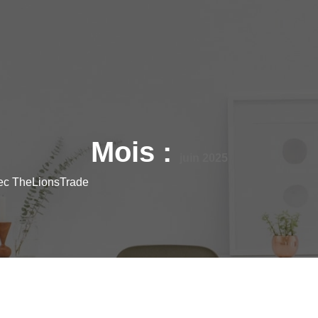
Mois :
juin 2025
vec TheLionsTrade