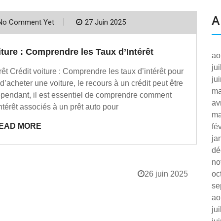
A
No Comment Yet
27 Juin 2025
oiture : Comprendre les Taux d’Intérêt
ao
ju
térêt Crédit voiture : Comprendre les taux d’intérêt pour
ju
’acheter une voiture, le recours à un crédit peut être
ma
Cependant, il est essentiel de comprendre comment
av
ntérêt associés à un prêt auto pour
ma
EAD MORE
fé
ja
dé
no
26 juin 2025
oc
se
ao
ju