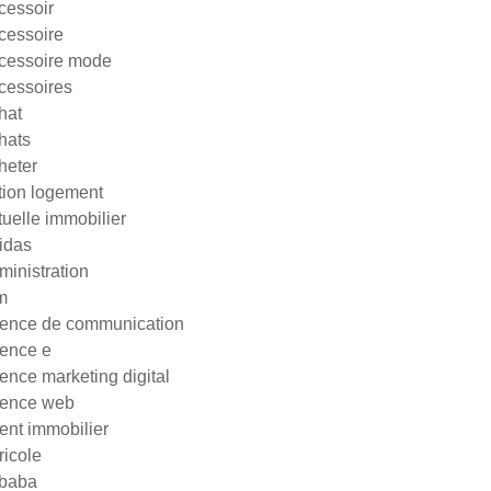
cessoir
cessoire
cessoire mode
cessoires
hat
hats
heter
tion logement
tuelle immobilier
idas
ministration
m
ence de communication
ence e
ence marketing digital
ence web
ent immobilier
ricole
ibaba