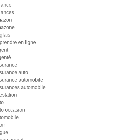
liance
liances
azon
azone
glais
prendre en ligne
gent
genté
surance
surance auto
surance automobile
surances automobile
testation
to
to occasion
tomobile
oir
gue
gue argent