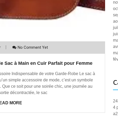
no
oc
se
ao
ju
ju
ma
av
r
No Comment Yet
ma
fé
le Sac à Main en Cuir Parfait pour Femme
ssoire Indispensable de votre Garde-Robe Le sac à
qu’un simple accessoire de mode, c’est un symbole
C
n. Que ce soit pour une soirée chic, une journée au
ortie décontractée, le sac
24
EAD MORE
4 
a2