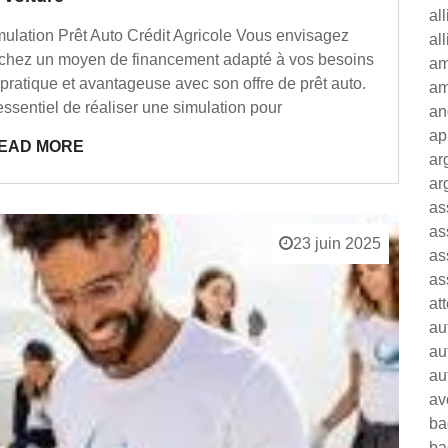
al
mulation Prêt Auto Crédit Agricole Vous envisagez
al
erchez un moyen de financement adapté à vos besoins
am
pratique et avantageuse avec son offre de prêt auto.
am
essentiel de réaliser une simulation pour
an
ap
EAD MORE
ar
ar
as
as
23 juin 2025
as
as
at
au
au
au
av
ba
ba