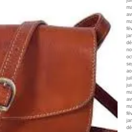
ju
ma
av
ma
fé
ja
dé
no
oc
se
ao
ju
ju
ma
av
ma
fé
ja
dé