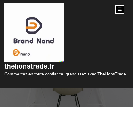
content
Catégorie :
formation secretaire
thelionstrade.fr
medicale
Commercez en toute confiance, grandissez avec TheLionsTrade