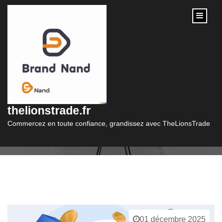
content
Catégorie :
boursorama
thelionstrade.fr
Commercez en toute confiance, grandissez avec TheLionsTrade
01 décembre 2025