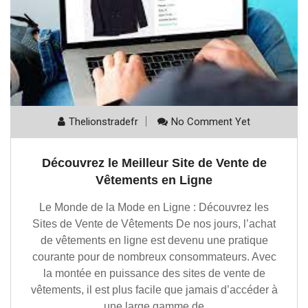
Thelionstradefr
No Comment Yet
Découvrez le Meilleur Site de Vente de
Vêtements en Ligne
Le Monde de la Mode en Ligne : Découvrez les
Sites de Vente de Vêtements De nos jours, l’achat
de vêtements en ligne est devenu une pratique
courante pour de nombreux consommateurs. Avec
la montée en puissance des sites de vente de
vêtements, il est plus facile que jamais d’accéder à
une large gamme de