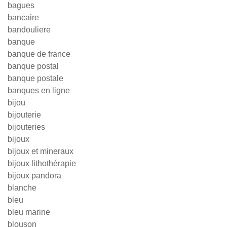
bagues
bancaire
bandouliere
banque
banque de france
banque postal
banque postale
banques en ligne
bijou
bijouterie
bijouteries
bijoux
bijoux et mineraux
bijoux lithothérapie
bijoux pandora
blanche
bleu
bleu marine
blouson