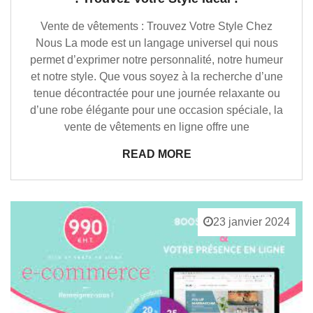
Vente de vêtements : Trouvez Votre Style Chez
Nous La mode est un langage universel qui nous
permet d’exprimer notre personnalité, notre humeur
et notre style. Que vous soyez à la recherche d’une
tenue décontractée pour une journée relaxante ou
d’une robe élégante pour une occasion spéciale, la
vente de vêtements en ligne offre une
READ MORE
23 janvier 2024