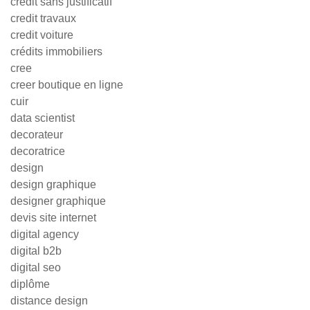
credit sans justificatif
credit travaux
credit voiture
crédits immobiliers
cree
creer boutique en ligne
cuir
data scientist
decorateur
decoratrice
design
design graphique
designer graphique
devis site internet
digital agency
digital b2b
digital seo
diplôme
distance design