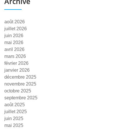
Archive
août 2026
juillet 2026
juin 2026
mai 2026
avril 2026
mars 2026
février 2026
janvier 2026
décembre 2025
novembre 2025
octobre 2025
septembre 2025
août 2025
juillet 2025
juin 2025
mai 2025