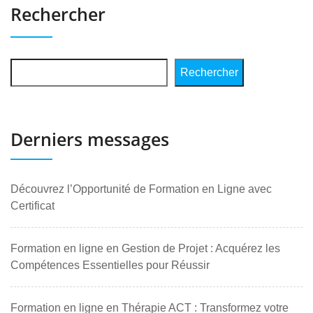
Rechercher
Rechercher
Derniers messages
Découvrez l’Opportunité de Formation en Ligne avec
Certificat
Formation en ligne en Gestion de Projet : Acquérez les
Compétences Essentielles pour Réussir
Formation en ligne en Thérapie ACT : Transformez votre