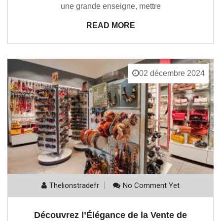
une grande enseigne, mettre
READ MORE
02 décembre 2024
Thelionstradefr
No Comment Yet
Découvrez l’Élégance de la Vente de