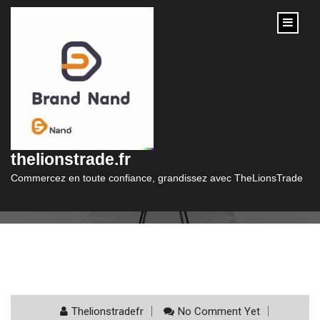
content
Catégorie :
vendre
thelionstrade.fr
Commercez en toute confiance, grandissez avec TheLionsTrade
Thelionstradefr
No Comment Yet