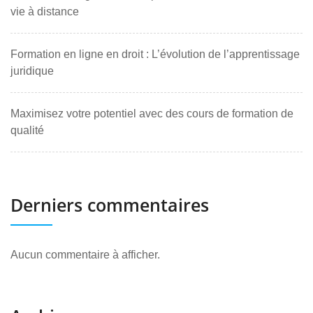
vie à distance
Formation en ligne en droit : L’évolution de l’apprentissage
juridique
Maximisez votre potentiel avec des cours de formation de
qualité
Derniers commentaires
Aucun commentaire à afficher.