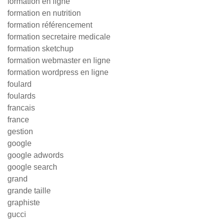
formation en ligne
formation en nutrition
formation référencement
formation secretaire medicale
formation sketchup
formation webmaster en ligne
formation wordpress en ligne
foulard
foulards
francais
france
gestion
google
google adwords
google search
grand
grande taille
graphiste
gucci