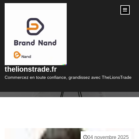
content
Catégorie :
tee shirt femme
thelionstrade.fr
Commercez en toute confiance, grandissez avec TheLionsTrade
04 novembre 2025