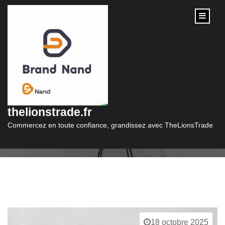
content
Catégorie :
pull
thelionstrade.fr
Commercez en toute confiance, grandissez avec TheLionsTrade
18 octobre 2025