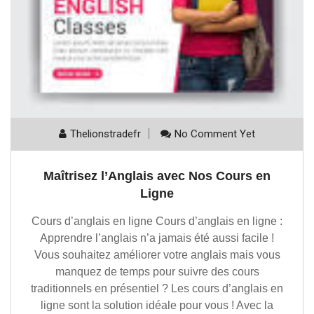
Thelionstradefr
No Comment Yet
Maîtrisez l’Anglais avec Nos Cours en
Ligne
Cours d’anglais en ligne Cours d’anglais en ligne :
Apprendre l’anglais n’a jamais été aussi facile !
Vous souhaitez améliorer votre anglais mais vous
manquez de temps pour suivre des cours
traditionnels en présentiel ? Les cours d’anglais en
ligne sont la solution idéale pour vous ! Avec la