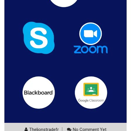
Thelionstradefr
No Comment Yet