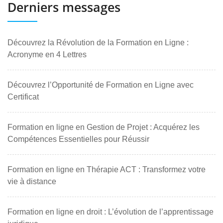
Derniers messages
Découvrez la Révolution de la Formation en Ligne :
Acronyme en 4 Lettres
Découvrez l’Opportunité de Formation en Ligne avec
Certificat
Formation en ligne en Gestion de Projet : Acquérez les
Compétences Essentielles pour Réussir
Formation en ligne en Thérapie ACT : Transformez votre
vie à distance
Formation en ligne en droit : L’évolution de l’apprentissage