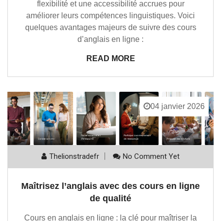
flexibilité et une accessibilité accrues pour
améliorer leurs compétences linguistiques. Voici
quelques avantages majeurs de suivre des cours
d’anglais en ligne :
READ MORE
04 janvier 2026
Thelionstradefr
No Comment Yet
Maîtrisez l’anglais avec des cours en ligne
de qualité
Cours en anglais en ligne : la clé pour maîtriser la