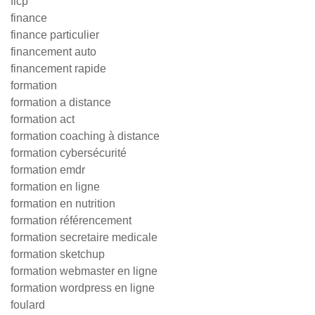
ficp
finance
finance particulier
financement auto
financement rapide
formation
formation a distance
formation act
formation coaching à distance
formation cybersécurité
formation emdr
formation en ligne
formation en nutrition
formation référencement
formation secretaire medicale
formation sketchup
formation webmaster en ligne
formation wordpress en ligne
foulard