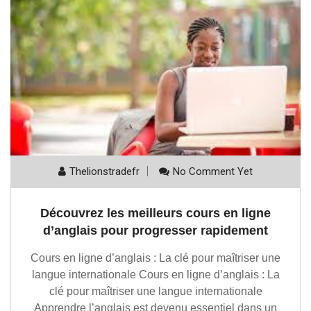
Thelionstradefr
No Comment Yet
Découvrez les meilleurs cours en ligne
d’anglais pour progresser rapidement
Cours en ligne d’anglais : La clé pour maîtriser une
langue internationale Cours en ligne d’anglais : La
clé pour maîtriser une langue internationale
Apprendre l’anglais est devenu essentiel dans un