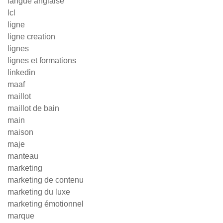
langue anglaise
lcl
ligne
ligne creation
lignes
lignes et formations
linkedin
maaf
maillot
maillot de bain
main
maison
maje
manteau
marketing
marketing de contenu
marketing du luxe
marketing émotionnel
marque