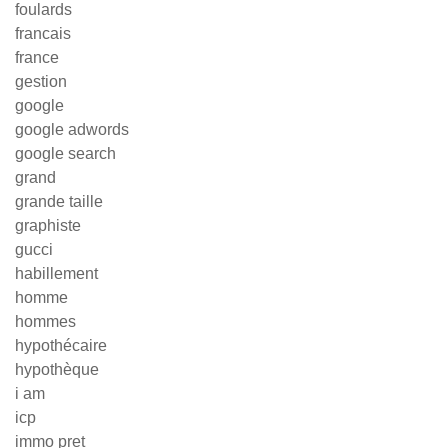
foulards
francais
france
gestion
google
google adwords
google search
grand
grande taille
graphiste
gucci
habillement
homme
hommes
hypothécaire
hypothèque
i am
icp
immo pret