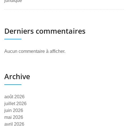
juridique
Derniers commentaires
Aucun commentaire à afficher.
Archive
août 2026
juillet 2026
juin 2026
mai 2026
avril 2026