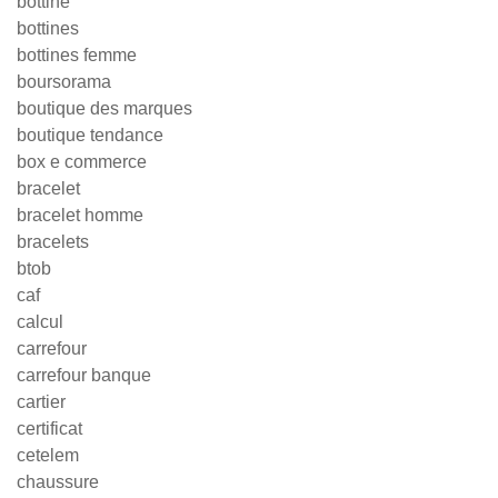
bottine
bottines
bottines femme
boursorama
boutique des marques
boutique tendance
box e commerce
bracelet
bracelet homme
bracelets
btob
caf
calcul
carrefour
carrefour banque
cartier
certificat
cetelem
chaussure