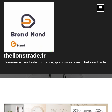
content
Catégorie :
apprendre en ligne
thelionstrade.fr
Commercez en toute confiance, grandissez avec TheLionsTrade
10 janvier 2026