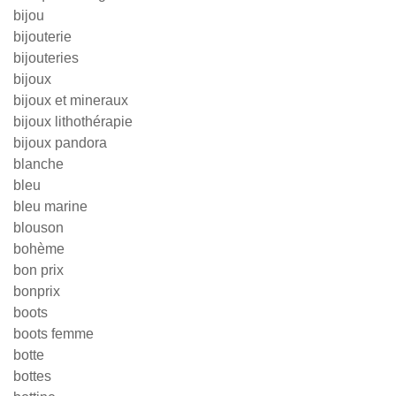
bijou
bijouterie
bijouteries
bijoux
bijoux et mineraux
bijoux lithothérapie
bijoux pandora
blanche
bleu
bleu marine
blouson
bohème
bon prix
bonprix
boots
boots femme
botte
bottes