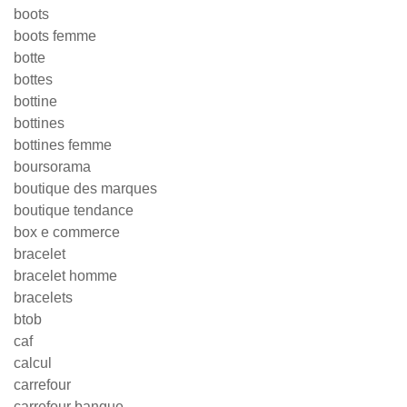
boots
boots femme
botte
bottes
bottine
bottines
bottines femme
boursorama
boutique des marques
boutique tendance
box e commerce
bracelet
bracelet homme
bracelets
btob
caf
calcul
carrefour
carrefour banque