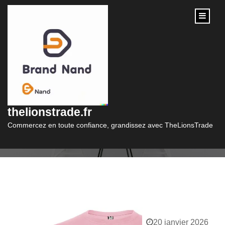
content
Catégorie :
tee
thelionstrade.fr
Commercez en toute confiance, grandissez avec TheLionsTrade
20 janvier 2026