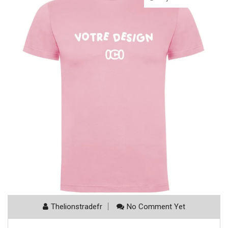
Thelionstradefr
No Comment Yet