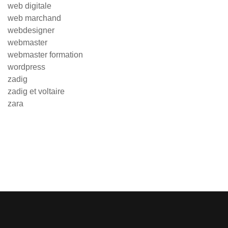
web digitale
web marchand
webdesigner
webmaster
webmaster formation
wordpress
zadig
zadig et voltaire
zara