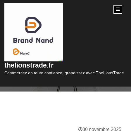
content
Catégorie :
véhicule
thelionstrade.fr
Commercez en toute confiance, grandissez avec TheLionsTrade
30 novembre 2025