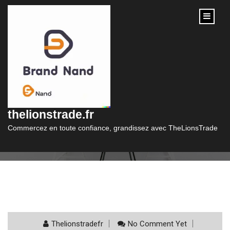
content
Catégorie :
pret immo
thelionstrade.fr
Commercez en toute confiance, grandissez avec TheLionsTrade
Thelionstradefr
No Comment Yet