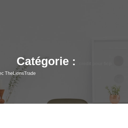
Catégorie :
credit pour ficp
vec TheLionsTrade