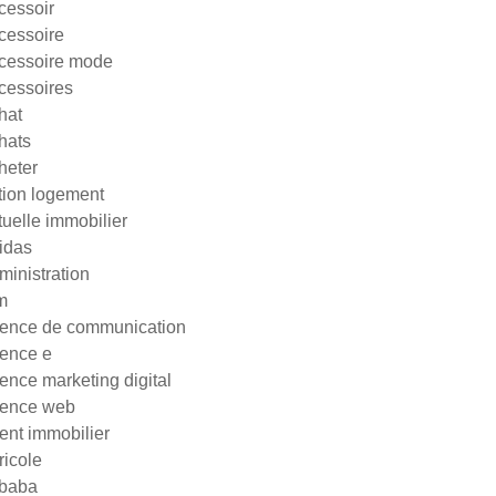
cessoir
cessoire
cessoire mode
cessoires
hat
hats
heter
tion logement
tuelle immobilier
idas
ministration
m
ence de communication
ence e
ence marketing digital
ence web
ent immobilier
ricole
ibaba