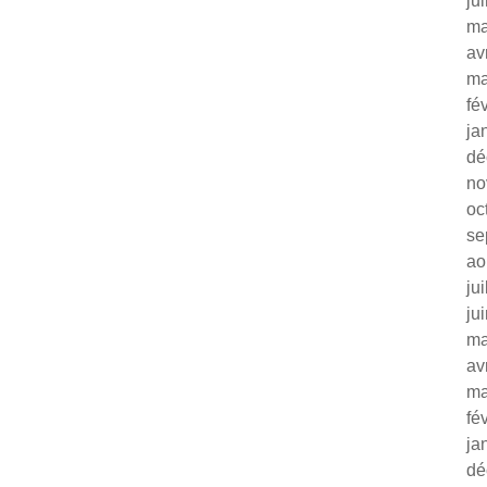
ju
ma
av
ma
fé
ja
dé
no
oc
se
ao
ju
ju
ma
av
ma
fé
ja
dé