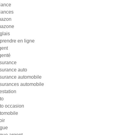
liance
liances
azon
azone
glais
prendre en ligne
gent
genté
surance
surance auto
surance automobile
surances automobile
testation
to
to occasion
tomobile
oir
gue
gue argent