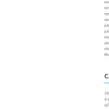
no
oc
se
ao
ju
ju
ma
av
ma
fé
C
24
4 
a2