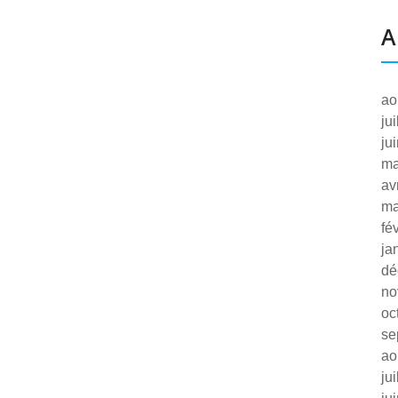
A
ao
ju
ju
ma
av
ma
fé
ja
dé
no
oc
se
ao
ju