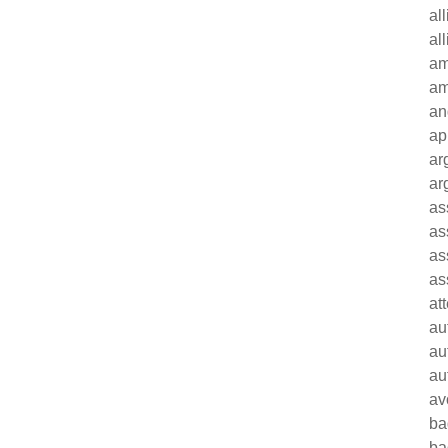
al
al
am
am
an
ap
ar
ar
as
as
as
as
at
au
au
au
av
ba
ba