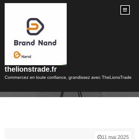
content
Catégorie :
nike
thelionstrade.fr
Commercez en toute confiance, grandissez avec TheLionsTrade
11 mai 2025