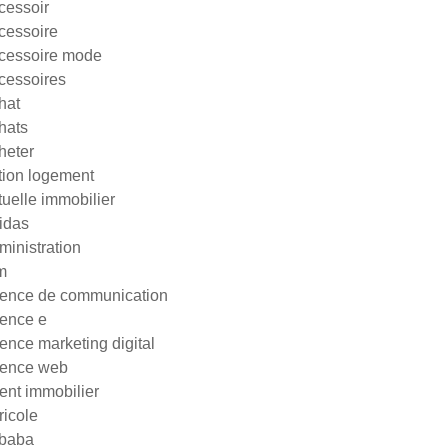
cessoir
cessoire
cessoire mode
cessoires
hat
hats
heter
tion logement
tuelle immobilier
idas
ministration
m
ence de communication
ence e
ence marketing digital
ence web
ent immobilier
ricole
ibaba