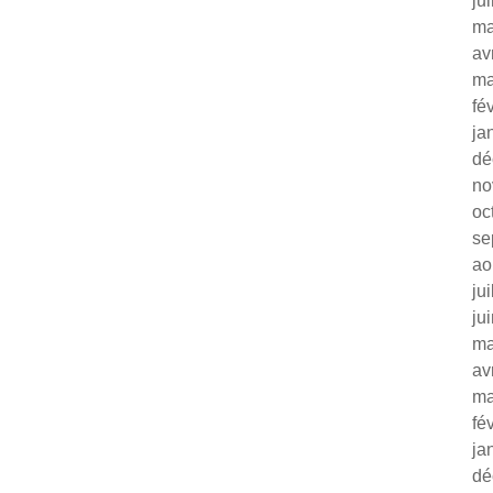
ju
ma
av
ma
fé
ja
dé
no
oc
se
ao
ju
ju
ma
av
ma
fé
ja
dé