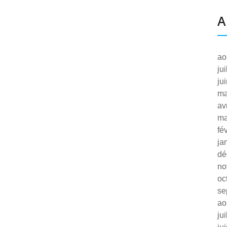
A
ao
ju
ju
ma
av
ma
fé
ja
dé
no
oc
se
ao
ju