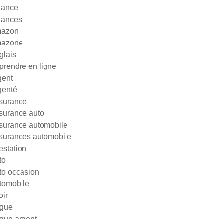
liance
liances
azon
azone
glais
prendre en ligne
gent
genté
surance
surance auto
surance automobile
surances automobile
testation
to
to occasion
tomobile
oir
gue
gue argent