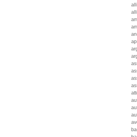
al
al
am
am
an
ap
ar
ar
as
as
as
as
at
au
au
au
av
ba
ba