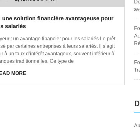
Dé
av
 une solution financière avantageuse pour
es salariés
Fo
Ac
yeur : un avantage financier pour les salariés Le prêt
Ré
é par certaines entreprises à leurs salariés. Il s’agit
r à un taux d’intérêt avantageux, souvent inférieur à
anques traditionnelles. Ce type de
Fo
Tr
EAD MORE
D
Au