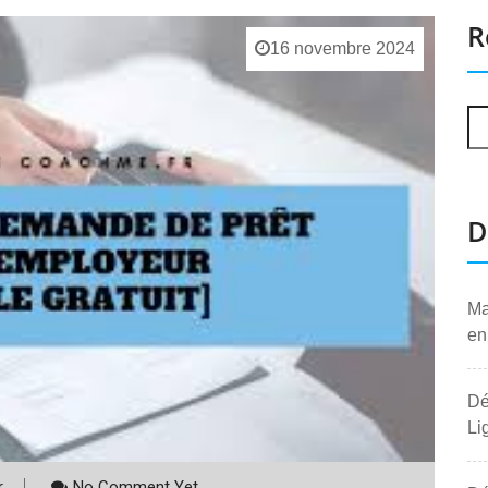
R
16 novembre 2024
D
Ma
en
Dé
Li
r
No Comment Yet