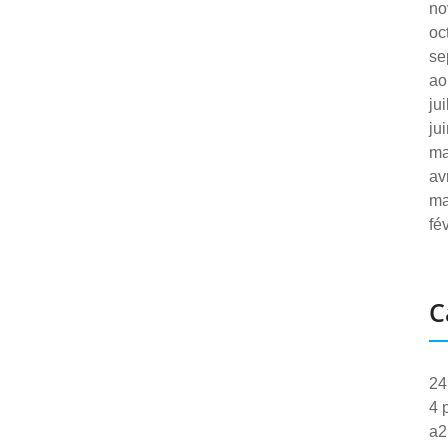
no
oc
se
ao
ju
ju
ma
av
ma
fé
C
24
4 
a2