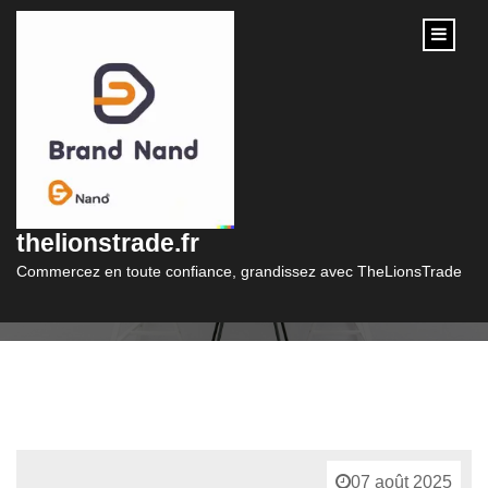
content
Catégorie :
slips
thelionstrade.fr
Commercez en toute confiance, grandissez avec TheLionsTrade
07 août 2025