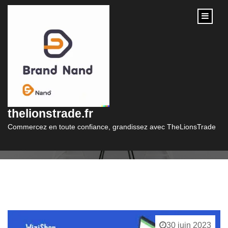
content
Mois :
juin 2023
thelionstrade.fr
Commercez en toute confiance, grandissez avec TheLionsTrade
30 juin 2023