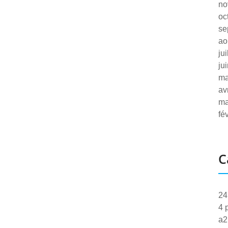
no
oc
se
ao
ju
ju
ma
av
ma
fé
C
24
4 
a2