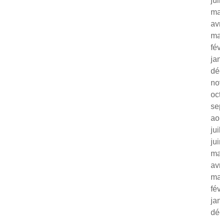
ju
ma
av
ma
fé
ja
dé
no
oc
se
ao
ju
ju
ma
av
ma
fé
ja
dé