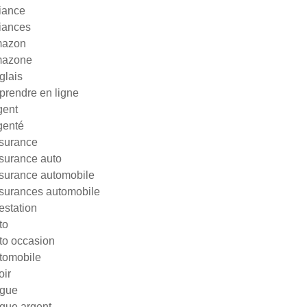
liance
liances
azon
azone
glais
prendre en ligne
gent
genté
surance
surance auto
surance automobile
surances automobile
testation
to
to occasion
tomobile
oir
gue
gue argent