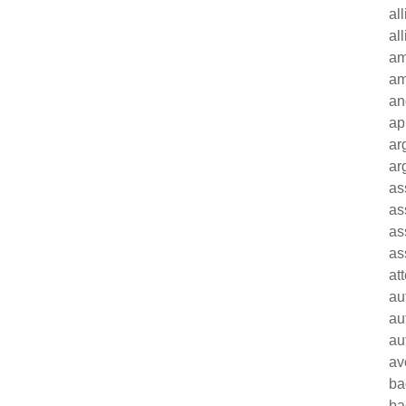
al
al
am
am
an
ap
ar
ar
as
as
as
as
at
au
au
au
av
ba
ba