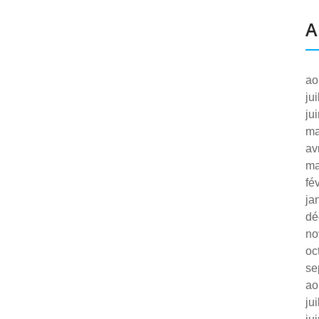
A
ao
ju
ju
ma
av
ma
fé
ja
dé
no
oc
se
ao
ju