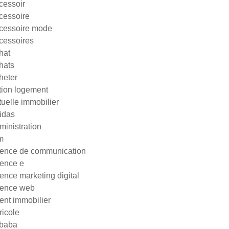
cessoir
cessoire
cessoire mode
cessoires
hat
hats
heter
tion logement
tuelle immobilier
idas
ministration
m
ence de communication
ence e
ence marketing digital
ence web
ent immobilier
ricole
ibaba