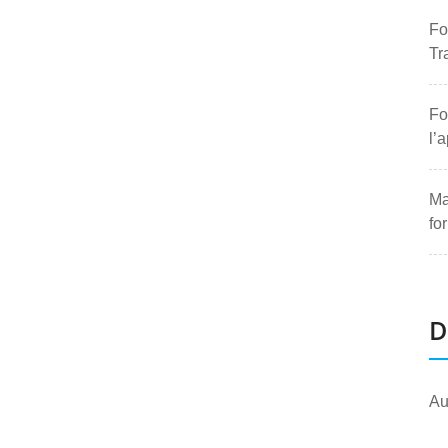
Fo
Tr
Fo
l’
Ma
fo
D
Au