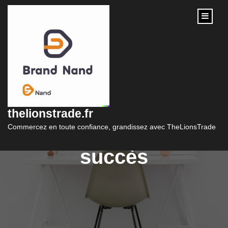
content
Guide pratique pour
créer son site web de
thelionstrade.fr
vente en ligne avec
Commercez en toute confiance, grandissez avec TheLionsTrade
succès