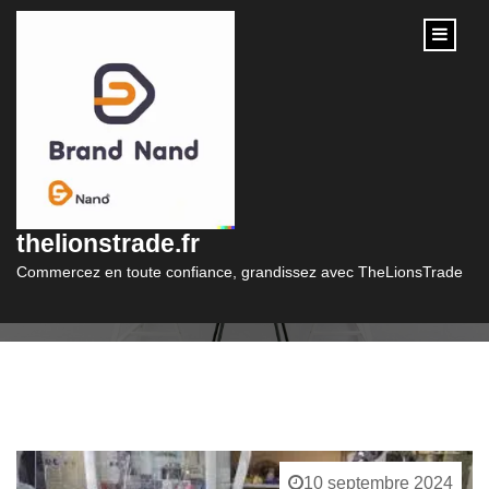
content
Catégorie :
bijoux et mineraux
thelionstrade.fr
Commercez en toute confiance, grandissez avec TheLionsTrade
10 septembre 2024