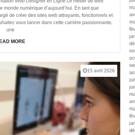
ju
mation Web Designer en Ligne Le métier de web
ma
le monde numérique d’aujourd’hui. En tant que
av
gé de créer des sites web attrayants, fonctionnels et
ma
ouhaitez vous lancer dans cette carrière passionnante,
fé
une
ja
EAD MORE
dé
no
oc
se
15 avril 2026
ao
ju
ju
ma
av
ma
fé
ja
dé