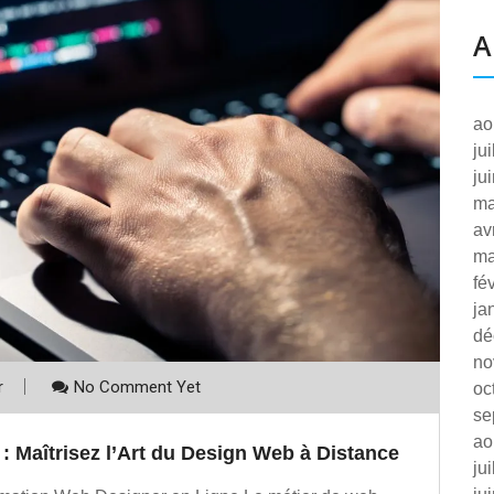
A
ao
ju
ju
ma
av
ma
fé
ja
dé
no
r
No Comment Yet
oc
se
ao
 Maîtrisez l’Art du Design Web à Distance
ju