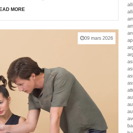
al
EAD MORE
al
am
am
an
09 mars 2026
ap
ar
ar
as
as
as
as
at
au
au
au
av
ba
ba