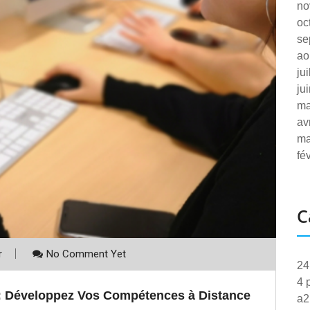
no
oc
se
ao
ju
ju
ma
av
ma
fé
C
r
No Comment Yet
24
4 
: Développez Vos Compétences à Distance
a2