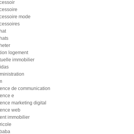
cessoir
cessoire
cessoire mode
cessoires
hat
hats
heter
tion logement
tuelle immobilier
idas
ministration
m
ence de communication
ence e
ence marketing digital
ence web
ent immobilier
ricole
ibaba