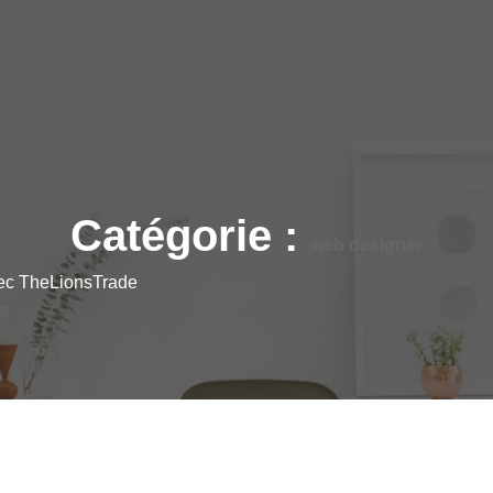
Catégorie :
web designer
vec TheLionsTrade