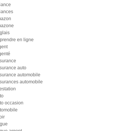
liance
liances
azon
azone
glais
prendre en ligne
gent
genté
surance
surance auto
surance automobile
surances automobile
testation
to
to occasion
tomobile
oir
gue
gue argent