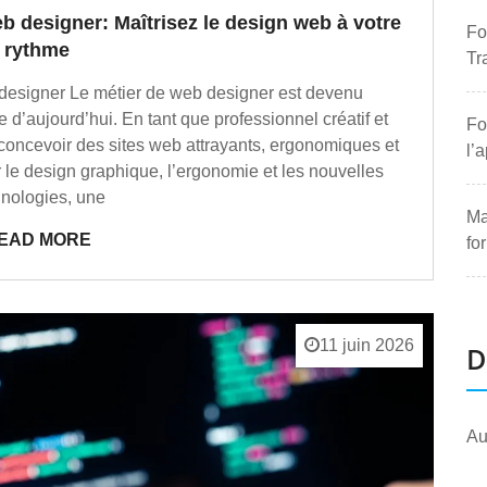
b designer: Maîtrisez le design web à votre
Fo
rythme
Tr
 designer Le métier de web designer est devenu
’aujourd’hui. En tant que professionnel créatif et
Fo
concevoir des sites web attrayants, ergonomiques et
l’
 le design graphique, l’ergonomie et les nouvelles
hnologies, une
Ma
EAD MORE
fo
11 juin 2026
D
Au