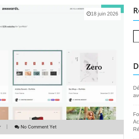
R
18 juin 2026
D
Dé
av
Fo
Ac
r
No Comment Yet
Ré