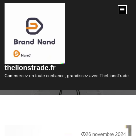
content
Catégorie :
sac porte main
thelionstrade.fr
Commercez en toute confiance, grandissez avec TheLionsTrade
26 novembre 2024