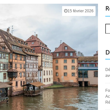
R
15 février 2026
D
Dé
av
Fo
Ac
Ré