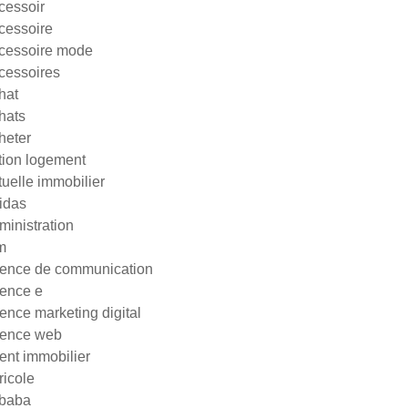
cessoir
cessoire
cessoire mode
cessoires
hat
hats
heter
tion logement
tuelle immobilier
idas
ministration
m
ence de communication
ence e
ence marketing digital
ence web
ent immobilier
ricole
ibaba