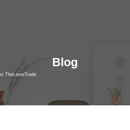
Blog
vec TheLionsTrade