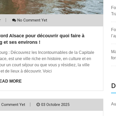
Fo
Tr
r
No Comment Yet
Fo
ord Alsace pour découvrir quoi faire à
l’
 et ses environs !
Ma
ourg : Découvrez les Incontournables de la Capitale
fo
ce, est une ville riche en histoire, en culture et en
 un court séjour ou que vous y résidiez, la ville
 et de lieux à découvrir. Voici
EAD MORE
D
Au
 Comment Yet
03 Octobre 2025