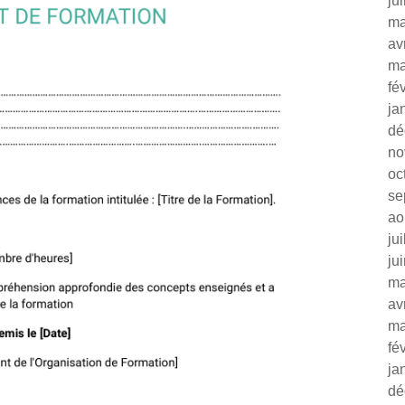
ju
ma
av
ma
fé
ja
dé
no
oc
se
ao
ju
ju
ma
av
ma
fé
ja
dé