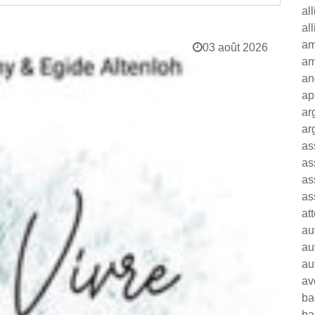
al
al
am
03 août 2026
am
an
ap
ar
ar
as
as
as
as
at
au
au
au
av
ba
ba