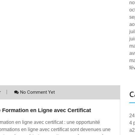
no
oc
se
ao
ju
ju
ma
av
ma
fé
C
r
No Comment Yet
 Formation en Ligne avec Certificat
24
mation en ligne avec certificat : une opportunité
4 
ormations en ligne avec certificat sont devenues une
a2