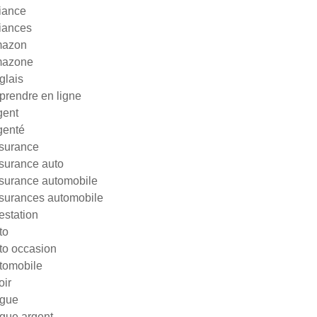
liance
liances
azon
azone
glais
prendre en ligne
gent
genté
surance
surance auto
surance automobile
surances automobile
testation
to
to occasion
tomobile
oir
gue
gue argent