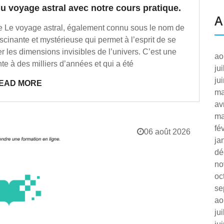
u voyage astral avec notre cours pratique.
A
ble Le voyage astral, également connu sous le nom de
scinante et mystérieuse qui permet à l’esprit de se
 les dimensions invisibles de l’univers. C’est une
ao
e à des milliers d’années et qui a été
ju
ju
EAD MORE
ma
av
ma
fé
06 août 2026
ja
dé
no
oc
se
ao
ju