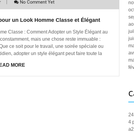
r
No Comment Yet
no
oc
se
s pour un Look Homme Classe et Élégant
ao
ju
 Classe : Comment Adopter un Style Élégant au
ju
constamment, mais une chose reste immuable :
ma
Que ce soit pour le travail, une soirée spéciale ou
av
dien, adopter un style élégant peut faire toute la
ma
EAD MORE
fé
C
24
4 
a2