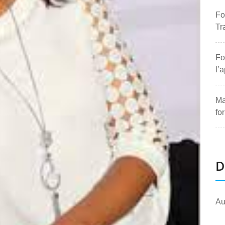
Fo
Tr
Fo
l’
Ma
fo
D
Au