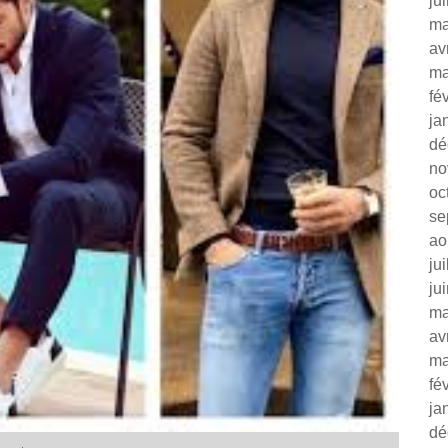
ju
ma
av
ma
fé
ja
dé
no
oc
se
ao
ju
ju
ma
av
ma
fé
ja
dé