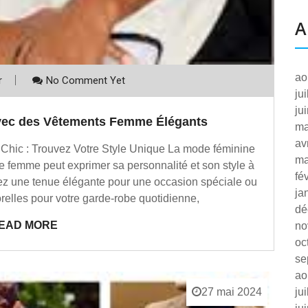
A
ao
r
No Comment Yet
ju
ju
avec des Vêtements Femme Élégants
ma
av
ic : Trouvez Votre Style Unique La mode féminine
ma
ue femme peut exprimer sa personnalité et son style à
fé
ez une tenue élégante pour une occasion spéciale ou
ja
elles pour votre garde-robe quotidienne,
dé
EAD MORE
no
oc
se
ao
27 mai 2024
ju