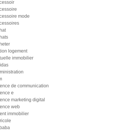
cessoir
cessoire
cessoire mode
cessoires
hat
hats
heter
tion logement
tuelle immobilier
idas
ministration
m
ence de communication
ence e
ence marketing digital
ence web
ent immobilier
ricole
ibaba