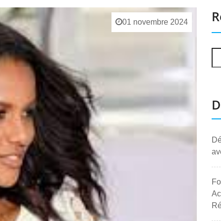
R
01 novembre 2024
D
Dé
av
Fo
Ac
Ré