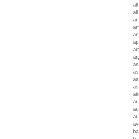
al
al
am
am
an
ap
ar
ar
as
as
as
as
at
au
au
au
av
ba
ba