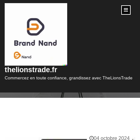
content
Catégorie :
web
thelionstrade.fr
Commercez en toute confiance, grandissez avec TheLionsTrade
04 octobre 2024