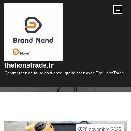
content
Catégorie :
solution pret
thelionstrade.fr
Commercez en toute confiance, grandissez avec TheLionsTrade
28 novembre 2025