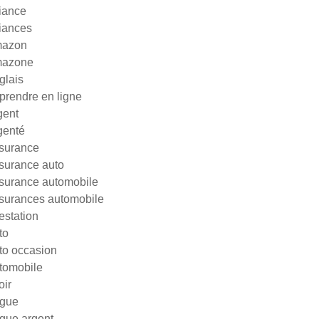
liance
liances
azon
azone
glais
prendre en ligne
gent
genté
surance
surance auto
surance automobile
surances automobile
testation
to
to occasion
tomobile
oir
gue
gue argent