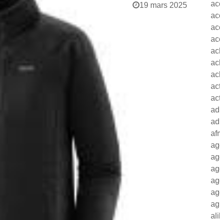
ac
19 mars 2025
ac
ac
ac
ac
ac
ac
ac
ac
ad
ad
af
ag
ag
ag
ag
ag
ag
al