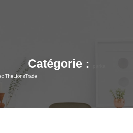
Catégorie :
parka
vec TheLionsTrade