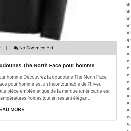
al
al
am
am
an
ap
ar
r
No Comment Yet
ar
as
doudounes The North Face pour homme
as
as
 pour homme Découvrez la doudoune The North Face
as
e pour homme est un incontournable de l’hiver.
at
 cette pièce emblématique de la marque américaine est
au
 températures froides tout en restant élégant.
au
EAD MORE
au
av
ba
ba