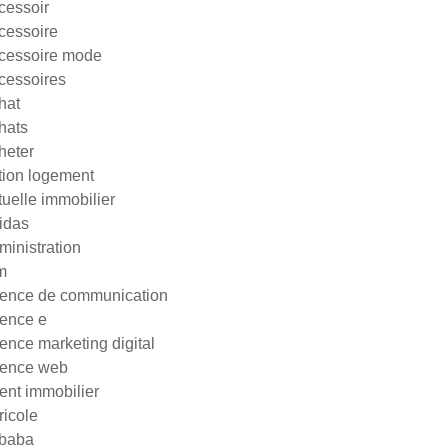
cessoir
cessoire
cessoire mode
cessoires
hat
hats
heter
tion logement
tuelle immobilier
idas
ministration
m
ence de communication
ence e
ence marketing digital
ence web
ent immobilier
ricole
ibaba