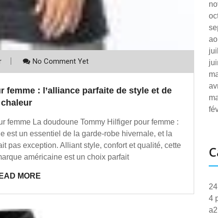
no
oc
se
ao
ju
r
No Comment Yet
ju
ma
av
emme : l’alliance parfaite de style et de
ma
chaleur
fé
pour femme La doudoune Tommy Hilfiger pour femme :
 est un essentiel de la garde-robe hivernale, et la
as exception. Alliant style, confort et qualité, cette
C
arque américaine est un choix parfait
EAD MORE
24
4 
a2