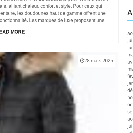
e, alliant chaleur, confort et style. Pour ceux qui
A
entaire, les doudounes haut de gamme offrent une
fonctionnalité. Les marques de luxe proposent une
EAD MORE
ao
ju
ju
ma
28 mars 2025
av
ma
fé
ja
dé
no
oc
se
ao
ju