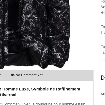
Fo
Ac
Ré
Fo
Tr
Fo
l’
r
No Comment Yet
D
ne Homme Luxe, Symbole de Raffinement
Au
Hivernal
t Confort en Hiver La doudoune pour homme est un