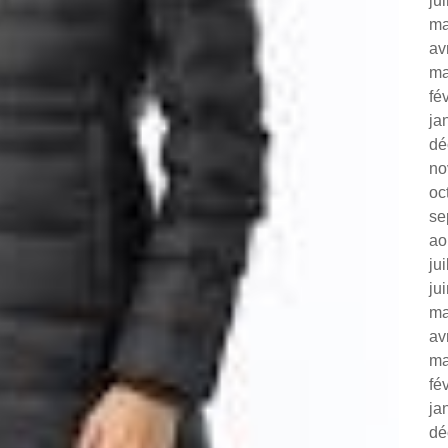
ju
ma
av
ma
fé
ja
dé
no
oc
se
ao
ju
ju
ma
av
ma
fé
ja
dé