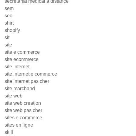
secrétariat médical à distance
sem
seo
shirt
shopify
sit
site
site e commerce
site ecommerce
site internet
site internet e commerce
site internet pas cher
site marchand
site web
site web creation
site web pas cher
sites e commerce
sites en ligne
skill