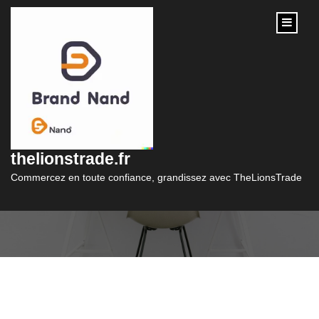
content
Catégorie :
credit immobilier sans
thelionstrade.fr
apport
Commercez en toute confiance, grandissez avec TheLionsTrade