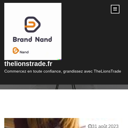
content
Mois :
août 2023
thelionstrade.fr
Commercez en toute confiance, grandissez avec TheLionsTrade
31 août 2023