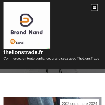
content
Catégorie :
sandales
thelionstrade.fr
Commercez en toute confiance, grandissez avec TheLionsTrade
02 septembre 2024