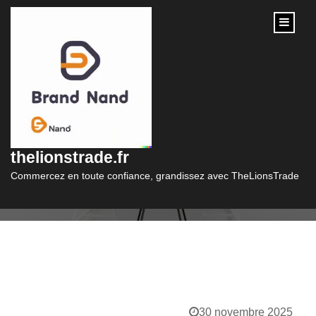
content
Catégorie :
taux
thelionstrade.fr
Commercez en toute confiance, grandissez avec TheLionsTrade
30 novembre 2025