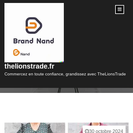
content
Catégorie :
mode grande taille
thelionstrade.fr
Commercez en toute confiance, grandissez avec TheLionsTrade
30 octobre 2024