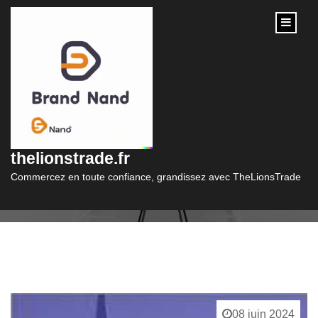
content
Catégorie :
afm
thelionstrade.fr
Commercez en toute confiance, grandissez avec TheLionsTrade
08 juin 2024