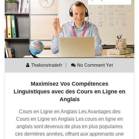
Thelionstradefr
No Comment Yet
Maximisez Vos Compétences
Linguistiques avec des Cours en Ligne en
Anglais
Cours en Ligne en Anglais Les Avantages des
Cours en Ligne en Anglais Les cours en ligne en
anglais sont devenus de plus en plus populaires
ces dernières années, offrant aux apprenants une