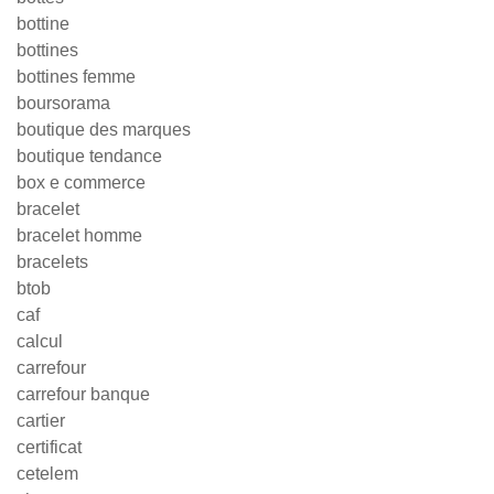
bottine
bottines
bottines femme
boursorama
boutique des marques
boutique tendance
box e commerce
bracelet
bracelet homme
bracelets
btob
caf
calcul
carrefour
carrefour banque
cartier
certificat
cetelem