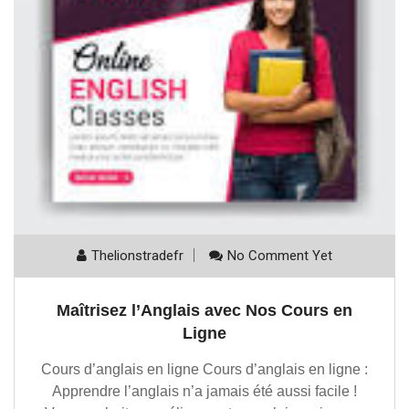
Thelionstradefr
No Comment Yet
Maîtrisez l’Anglais avec Nos Cours en
Ligne
Cours d’anglais en ligne Cours d’anglais en ligne :
Apprendre l’anglais n’a jamais été aussi facile !