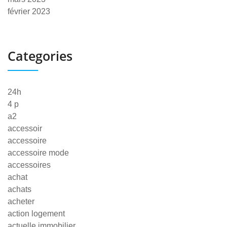
février 2023
Categories
24h
4 p
a2
accessoir
accessoire
accessoire mode
accessoires
achat
achats
acheter
action logement
actuelle immobilier