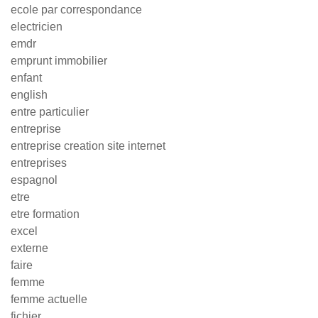
ecole par correspondance
electricien
emdr
emprunt immobilier
enfant
english
entre particulier
entreprise
entreprise creation site internet
entreprises
espagnol
etre
etre formation
excel
externe
faire
femme
femme actuelle
fichier