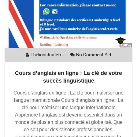
Thelionstradefr
No Comment Yet
Cours d’anglais en ligne : La clé de votre
succès linguistique
Cours d’anglais en ligne : La clé pour maîtriser une
langue internationale Cours d’anglais en ligne : La
clé pour maîtriser une langue internationale
Apprendre l’anglais est devenu essentiel dans un
monde de plus en plus connecté et globalisé. Que
ce soit pour des raisons professionnelles,
académiques ou simplement par passion pour la