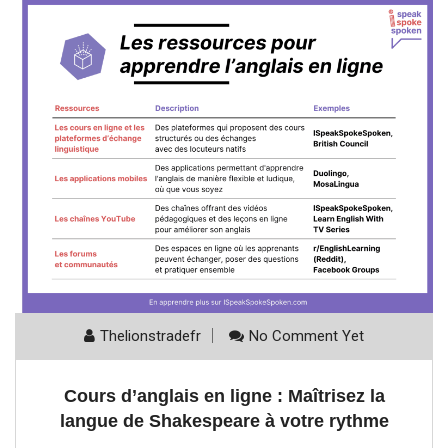
Thelionstradefr
No Comment Yet
Cours d’anglais en ligne : Maîtrisez la
langue de Shakespeare à votre rythme