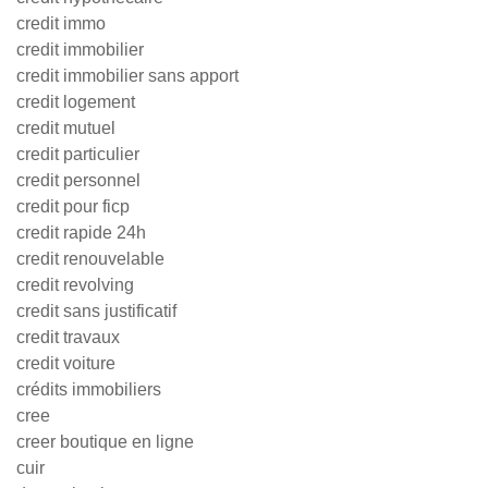
credit immo
credit immobilier
credit immobilier sans apport
credit logement
credit mutuel
credit particulier
credit personnel
credit pour ficp
credit rapide 24h
credit renouvelable
credit revolving
credit sans justificatif
credit travaux
credit voiture
crédits immobiliers
cree
creer boutique en ligne
cuir