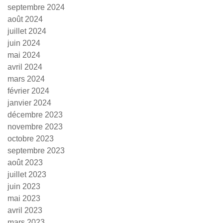
septembre 2024
août 2024
juillet 2024
juin 2024
mai 2024
avril 2024
mars 2024
février 2024
janvier 2024
décembre 2023
novembre 2023
octobre 2023
septembre 2023
août 2023
juillet 2023
juin 2023
mai 2023
avril 2023
mars 2023