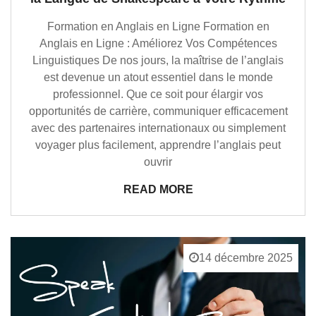
Formation en Anglais en Ligne Formation en
Anglais en Ligne : Améliorez Vos Compétences
Linguistiques De nos jours, la maîtrise de l’anglais
est devenue un atout essentiel dans le monde
professionnel. Que ce soit pour élargir vos
opportunités de carrière, communiquer efficacement
avec des partenaires internationaux ou simplement
voyager plus facilement, apprendre l’anglais peut
ouvrir
READ MORE
14 décembre 2025