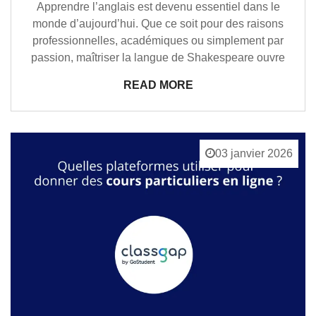
Apprendre l’anglais est devenu essentiel dans le
monde d’aujourd’hui. Que ce soit pour des raisons
professionnelles, académiques ou simplement par
passion, maîtriser la langue de Shakespeare ouvre
READ MORE
03 janvier 2026