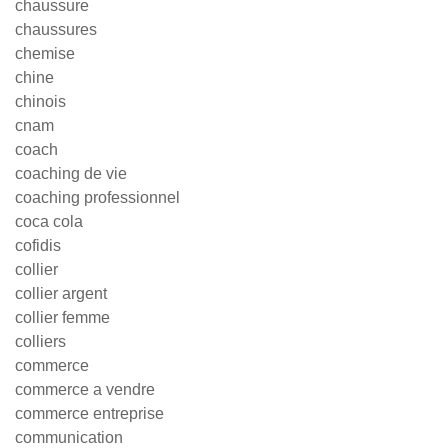
chaussure
chaussures
chemise
chine
chinois
cnam
coach
coaching de vie
coaching professionnel
coca cola
cofidis
collier
collier argent
collier femme
colliers
commerce
commerce a vendre
commerce entreprise
communication