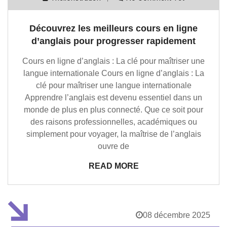
Découvrez les meilleurs cours en ligne
d’anglais pour progresser rapidement
Cours en ligne d’anglais : La clé pour maîtriser une
langue internationale Cours en ligne d’anglais : La
clé pour maîtriser une langue internationale
Apprendre l’anglais est devenu essentiel dans un
monde de plus en plus connecté. Que ce soit pour
des raisons professionnelles, académiques ou
simplement pour voyager, la maîtrise de l’anglais
ouvre de
READ MORE
08 décembre 2025