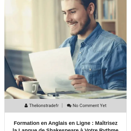
Thelionstradefr
No Comment Yet
Formation en Anglais en Ligne : Maîtrisez
la Langue de Shakespeare à Votre Rythme