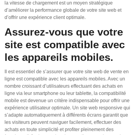
la vitesse de chargement est un moyen stratégique
d’améliorer la performance globale de votre site web et
d’offrir une expérience client optimale.
Assurez-vous que votre
site est compatible avec
les appareils mobiles.
Il est essentiel de s’assurer que votre site web de vente en
ligne est compatible avec les appareils mobiles. Avec un
nombre croissant d’utilisateurs effectuant des achats en
ligne via leur smartphone ou leur tablette, la compatibilité
mobile est devenue un critère indispensable pour offrir une
expérience utilisateur optimale. Un site web responsive qui
s’adapte automatiquement à différents écrans garantit que
les visiteurs peuvent naviguer facilement, effectuer des
achats en toute simplicité et profiter pleinement des