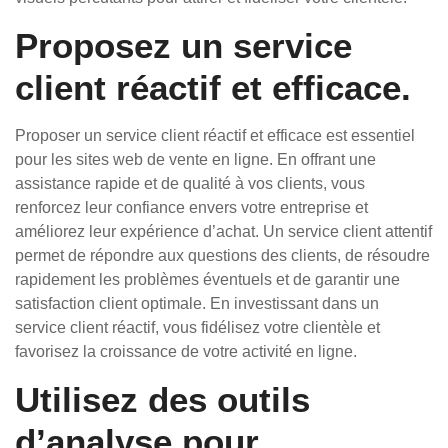
Proposez un service
client réactif et efficace.
Proposer un service client réactif et efficace est essentiel
pour les sites web de vente en ligne. En offrant une
assistance rapide et de qualité à vos clients, vous
renforcez leur confiance envers votre entreprise et
améliorez leur expérience d’achat. Un service client attentif
permet de répondre aux questions des clients, de résoudre
rapidement les problèmes éventuels et de garantir une
satisfaction client optimale. En investissant dans un
service client réactif, vous fidélisez votre clientèle et
favorisez la croissance de votre activité en ligne.
Utilisez des outils
d’analyse pour