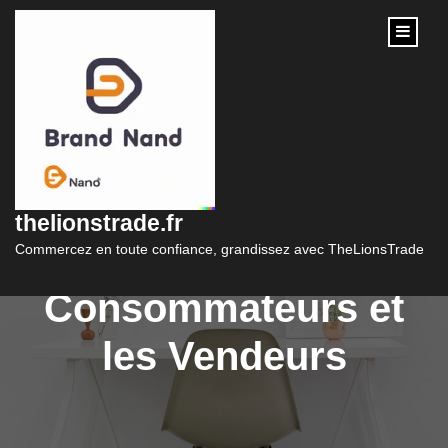
content
Les Avantages des
Sites Web de Vente
thelionstrade.fr
en Ligne pour les
Commercez en toute confiance, grandissez avec TheLionsTrade
Consommateurs et
les Vendeurs