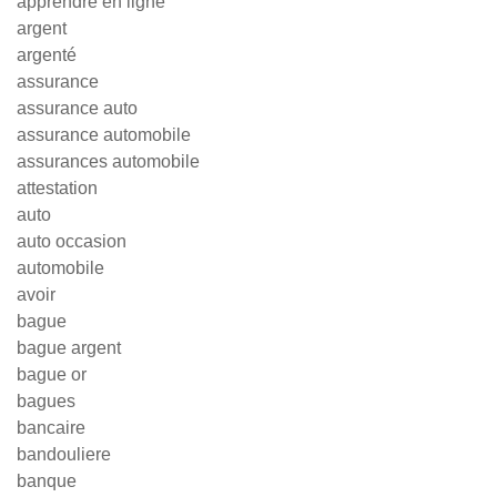
apprendre en ligne
argent
argenté
assurance
assurance auto
assurance automobile
assurances automobile
attestation
auto
auto occasion
automobile
avoir
bague
bague argent
bague or
bagues
bancaire
bandouliere
banque