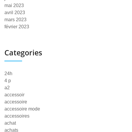
mai 2023
avril 2023
mars 2023
février 2023
Categories
24h
4 p
a2
accessoir
accessoire
accessoire mode
accessoires
achat
achats