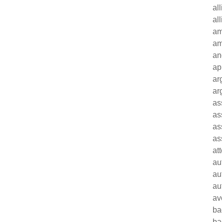
al
al
am
am
an
ap
ar
ar
as
as
as
as
at
au
au
au
av
ba
ba