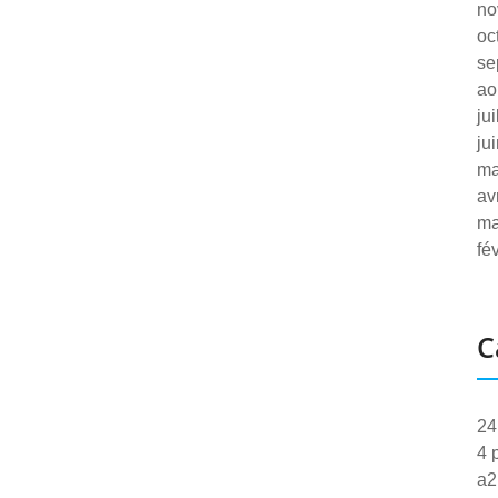
no
oc
se
ao
ju
ju
ma
av
ma
fé
C
24
4 
a2