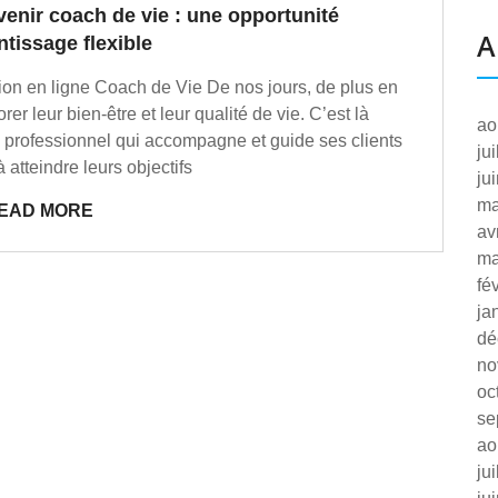
enir coach de vie : une opportunité
A
tissage flexible
on en ligne Coach de Vie De nos jours, de plus en
r leur bien-être et leur qualité de vie. C’est là
ao
un professionnel qui accompagne et guide ses clients
ju
à atteindre leurs objectifs
ju
ma
EAD MORE
av
ma
fé
ja
dé
no
oc
se
ao
ju