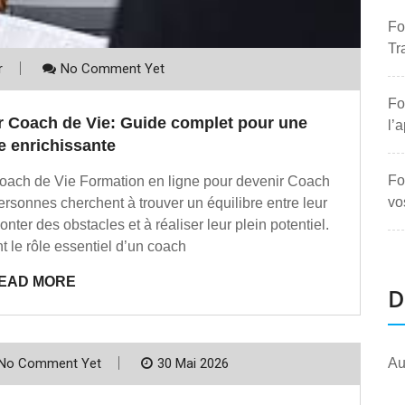
Fo
Tr
r
No Comment Yet
Fo
r Coach de Vie: Guide complet pour une
l’
e enrichissante
Fo
 Coach de Vie Formation en ligne pour devenir Coach
vo
ersonnes cherchent à trouver un équilibre entre leur
nter des obstacles et à réaliser leur plein potentiel.
nt le rôle essentiel d’un coach
EAD MORE
D
No Comment Yet
30 Mai 2026
Au