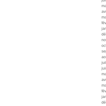
ju
ma
av
ma
fé
ja
dé
no
oc
se
ao
ju
ju
ma
av
ma
fé
ja
dé