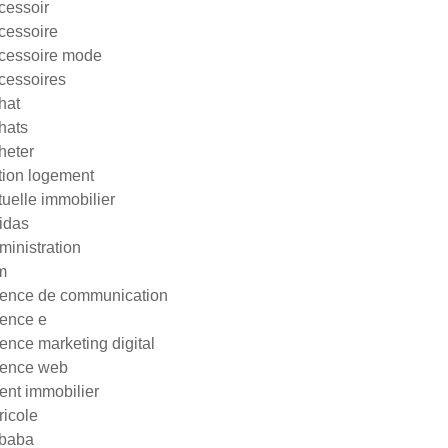
cessoir
cessoire
cessoire mode
cessoires
hat
hats
heter
tion logement
tuelle immobilier
idas
ministration
m
ence de communication
ence e
ence marketing digital
ence web
ent immobilier
ricole
ibaba