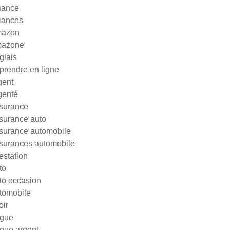
liance
liances
azon
azone
glais
prendre en ligne
gent
genté
surance
surance auto
surance automobile
surances automobile
testation
to
to occasion
tomobile
oir
gue
gue argent