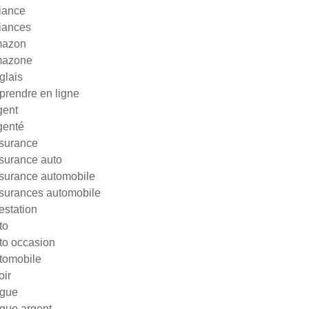
liance
liances
azon
azone
glais
prendre en ligne
gent
genté
surance
surance auto
surance automobile
surances automobile
testation
to
to occasion
tomobile
oir
gue
gue argent