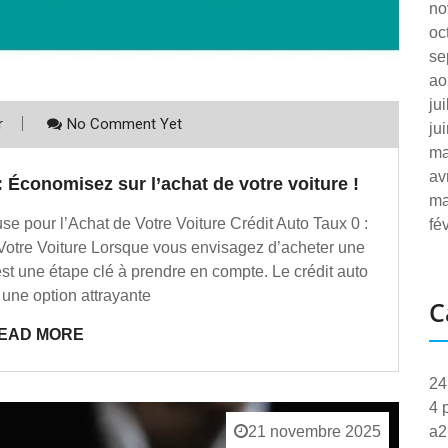
no
oc
se
ao
ju
r
No Comment Yet
ju
ma
av
 Économisez sur l’achat de votre voiture !
ma
e pour l’Achat de Votre Voiture Crédit Auto Taux 0 :
fé
Votre Voiture Lorsque vous envisagez d’acheter une
est une étape clé à prendre en compte. Le crédit auto
 une option attrayante
C
EAD MORE
24
4 
a2
21 novembre 2025