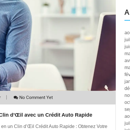
A
ao
ju
ju
ma
av
ma
fé
ja
dé
no
r
No Comment Yet
oc
se
Clin d’Œil avec un Crédit Auto Rapide
ao
ju
 en un Clin d’Œil Crédit Auto Rapide : Obtenez Votre