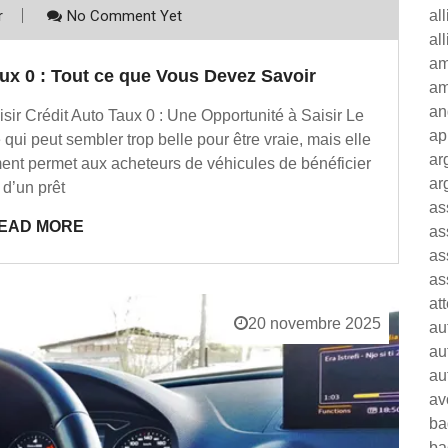
al
r
No Comment Yet
al
am
ux 0 : Tout ce que Vous Devez Savoir
am
an
sir Crédit Auto Taux 0 : Une Opportunité à Saisir Le
ap
e qui peut sembler trop belle pour être vraie, mais elle
ar
ement permet aux acheteurs de véhicules de bénéficier
ar
d’un prêt
as
EAD MORE
as
as
as
at
20 novembre 2025
au
au
au
av
ba
ba