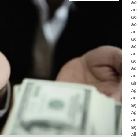
ac
ac
ac
ac
ac
ac
ac
ac
ac
ad
ad
af
ag
ag
ag
ag
ag
ag
al