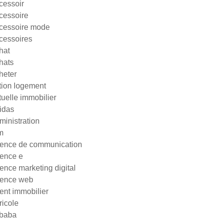
cessoir
cessoire
cessoire mode
cessoires
hat
hats
heter
tion logement
tuelle immobilier
idas
ministration
m
ence de communication
ence e
ence marketing digital
ence web
ent immobilier
ricole
ibaba