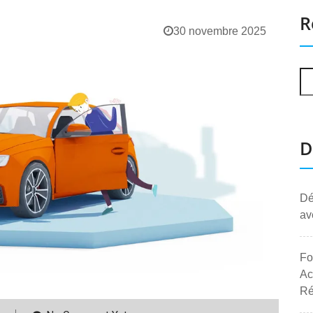
R
30 novembre 2025
D
Dé
av
Fo
Ac
Ré