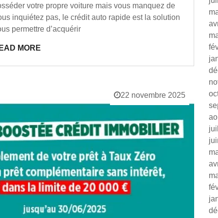
ju
posséder votre propre voiture mais vous manquez de
ma
ous inquiétez pas, le crédit auto rapide est la solution
av
ous permettre d’acquérir
ma
fé
EAD MORE
ja
dé
no
oc
22 novembre 2025
se
ao
ju
ju
ma
av
ma
fé
ja
dé