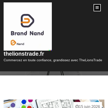
content
Catégorie :
decoratrice
thelionstrade.fr
Commercez en toute confiance, grandissez avec TheLionsTrade
15 juin 2026