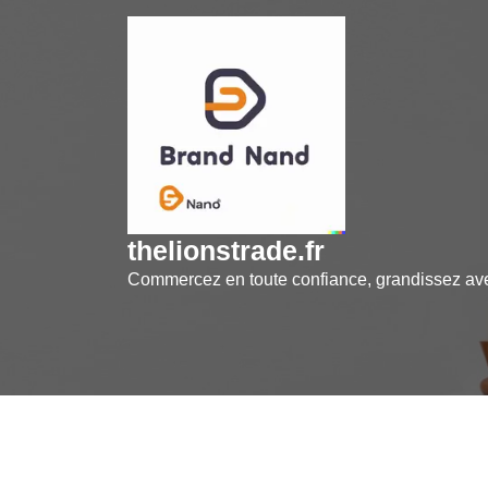
Skip
to
content
thelionstrade.fr
Commercez en toute confiance, grandissez a