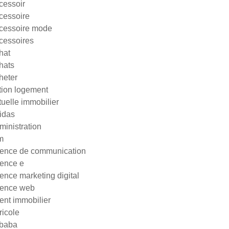
cessoir
cessoire
cessoire mode
cessoires
hat
hats
heter
tion logement
tuelle immobilier
idas
ministration
m
ence de communication
ence e
ence marketing digital
ence web
ent immobilier
ricole
ibaba