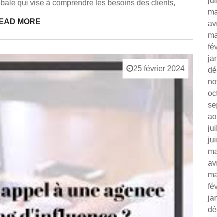
ju
obale qui vise à comprendre les besoins des clients,
ma
EAD MORE
av
ma
fé
ja
25 février 2024
dé
no
oc
se
ao
ju
ju
ma
av
ma
fé
ja
dé