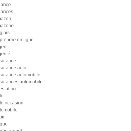
liance
liances
azon
azone
glais
prendre en ligne
gent
genté
surance
surance auto
surance automobile
surances automobile
testation
to
to occasion
tomobile
oir
gue
gue argent