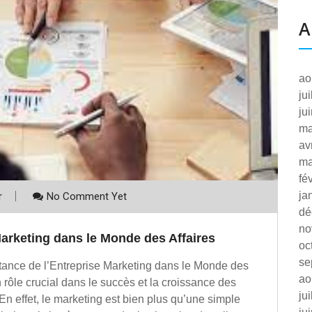
A
ao
ju
ju
ma
av
ma
fé
ja
r
No Comment Yet
dé
no
Marketing dans le Monde des Affaires
oc
se
ortance de l’Entreprise Marketing dans le Monde des
ao
 rôle crucial dans le succès et la croissance des
ju
En effet, le marketing est bien plus qu’une simple