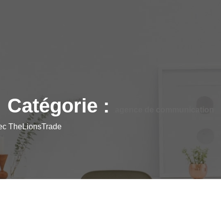
Catégorie :
agence de communication
vec TheLionsTrade