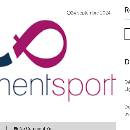
R
24 septembre 2024
D
Dé
Li
Dé
av
r
No Comment Yet