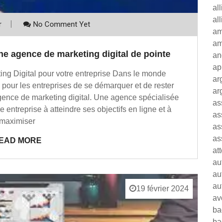
al
al
r
No Comment Yet
am
am
ne agence de marketing digital de pointe
an
ap
ng Digital pour votre entreprise Dans le monde
ar
l pour les entreprises de se démarquer et de rester
ar
agence de marketing digital. Une agence spécialisée
as
e entreprise à atteindre ses objectifs en ligne et à
as
maximiser
as
as
EAD MORE
at
au
au
au
19 février 2024
av
ba
ba