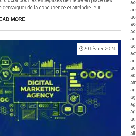
 crucial pour les entreprises de mettre en place des
ac
e démarquer de la concurrence et atteindre leur
ac
ac
EAD MORE
ac
ac
ac
ac
20 février 2024
ac
ac
ad
ad
af
ag
ag
ag
ag
ag
ag
al