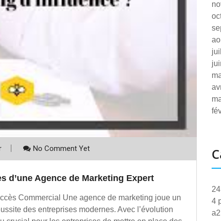
no
oc
se
ao
ju
ju
ma
av
ma
fé
r
No Comment Yet
C
es d’une Agence de Marketing Expert
24
uccès Commercial Une agence de marketing joue un
4 
réussite des entreprises modernes. Avec l’évolution
a2