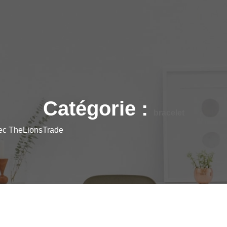
Catégorie :
bracelet
vec TheLionsTrade