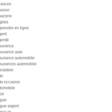
liances
azon
azone
glais
prendre en ligne
gent
genté
surance
surance auto
surance automobile
surances automobile
testation
to
to occasion
tomobile
oir
gue
gue argent
gue or