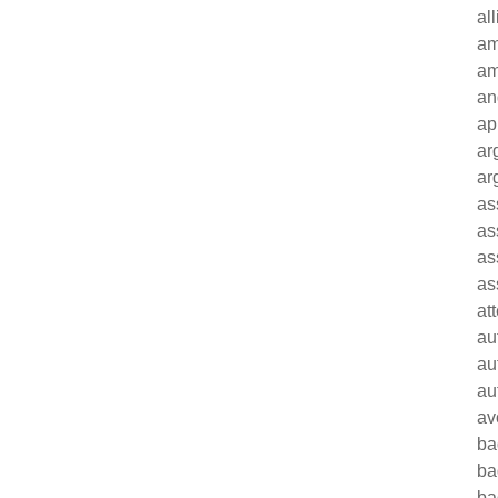
al
am
am
an
ap
ar
ar
as
as
as
as
at
au
au
au
av
ba
ba
ba