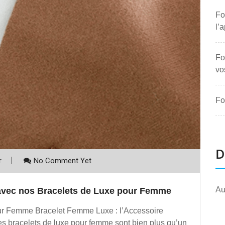
Fo
l’
Fo
vo
Fo
D
r
No Comment Yet
Au
avec nos Bracelets de Luxe pour Femme
pour Femme Bracelet Femme Luxe : l’Accessoire
es bracelets de luxe pour femme sont bien plus qu’un