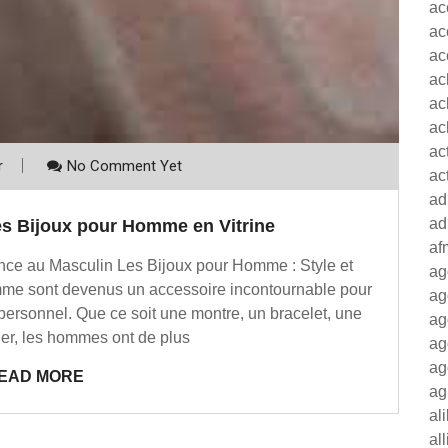
ac
ac
ac
ac
ac
ac
ac
r
No Comment Yet
ac
ad
ad
es Bijoux pour Homme en Vitrine
af
nce au Masculin Les Bijoux pour Homme : Style et
ag
me sont devenus un accessoire incontournable pour
ag
 personnel. Que ce soit une montre, un bracelet, une
ag
ier, les hommes ont de plus
ag
ag
EAD MORE
ag
al
al