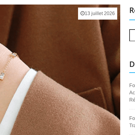
R
13 juillet 2026
D
Fo
Ac
Ré
Fo
Tr