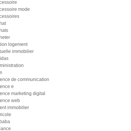
cessoire
cessoire mode
cessoires
hat
hats
heter
tion logement
tuelle immobilier
idas
ministration
m
ence de communication
ence e
ence marketing digital
ence web
ent immobilier
ricole
ibaba
liance