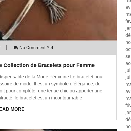
ma
av
ma
fé
ja
dé
no
r
No Comment Yet
oc
se
ao
re Collection de Bracelets pour Femme
ju
dispensable de la Mode Féminine Le bracelet pour
ju
ssoire de mode. Il est un symbole d’élégance, de
ma
soit pour compléter une tenue chic ou apporter une
av
tracté, le bracelet est un incontournable
ma
fé
EAD MORE
ja
dé
no