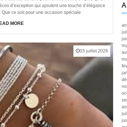
A
èces d’exception qui ajoutent une touche d’élégance
e. Que ce soit pour une occasion spéciale
EAD MORE
ao
ju
ju
ma
03 juillet 2026
av
ma
fé
ja
dé
no
oc
se
ao
ju
ju