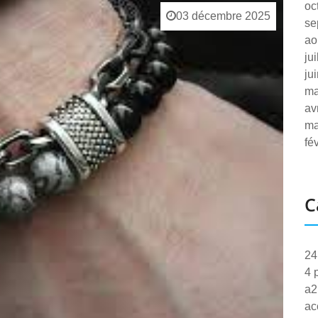
oc
03 décembre 2025
se
ao
ju
ju
ma
av
ma
fé
C
24
4 
a2
ac