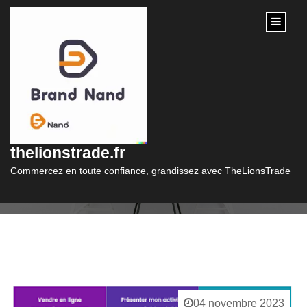
content
Catégorie :
devis site internet
thelionstrade.fr
Commercez en toute confiance, grandissez avec TheLionsTrade
04 novembre 2023