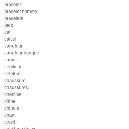
bracelet
bracelet homme
bracelets
btob
caf
calcul
carrefour
carrefour banque
cartier
certificat
cetelem
chaussure
chaussures
chemise
chine
chinois
cnam
coach
coaching de vie