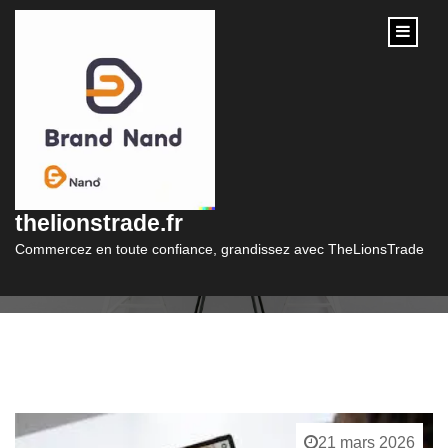
content
Catégorie :
outils référencement
thelionstrade.fr
Commercez en toute confiance, grandissez avec TheLionsTrade
21 mars 2026