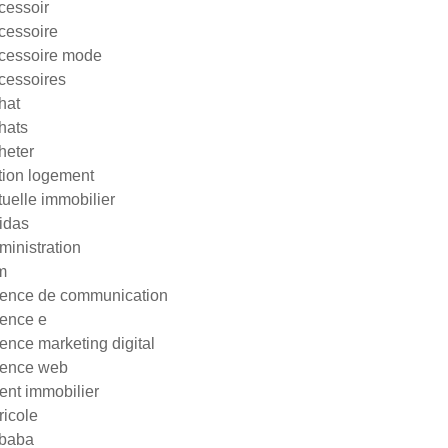
cessoir
cessoire
cessoire mode
cessoires
hat
hats
heter
tion logement
tuelle immobilier
idas
ministration
m
ence de communication
ence e
ence marketing digital
ence web
ent immobilier
ricole
ibaba