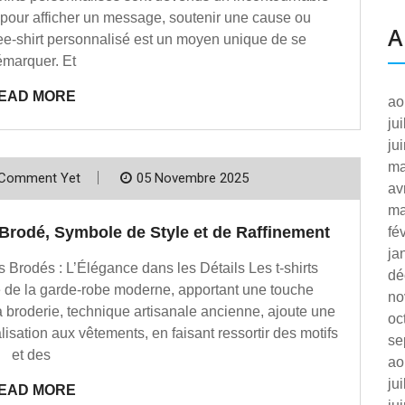
 pour afficher un message, soutenir une cause ou
A
tee-shirt personnalisé est un moyen unique de se
marquer. Et
EAD MORE
ao
ju
ju
ma
Comment Yet
05 Novembre 2025
av
ma
 Brodé, Symbole de Style et de Raffinement
fé
ja
rts Brodés : L’Élégance dans les Détails Les t-shirts
dé
 de la garde-robe moderne, apportant une touche
no
La broderie, technique artisanale ancienne, ajoute une
oc
isation aux vêtements, en faisant ressortir des motifs
se
et des
ao
ju
EAD MORE