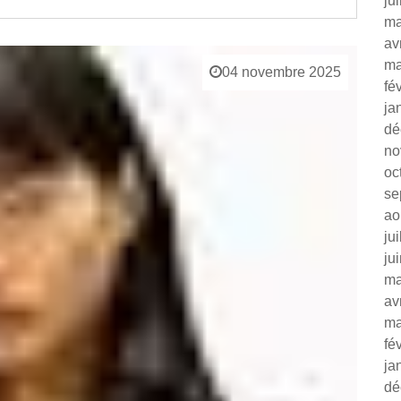
ju
ma
av
ma
04 novembre 2025
fé
ja
dé
no
oc
se
ao
ju
ju
ma
av
ma
fé
ja
dé