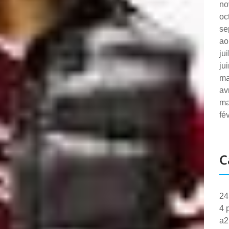
no
oc
se
ao
ju
ju
ma
av
ma
fé
C
24
4 
a2