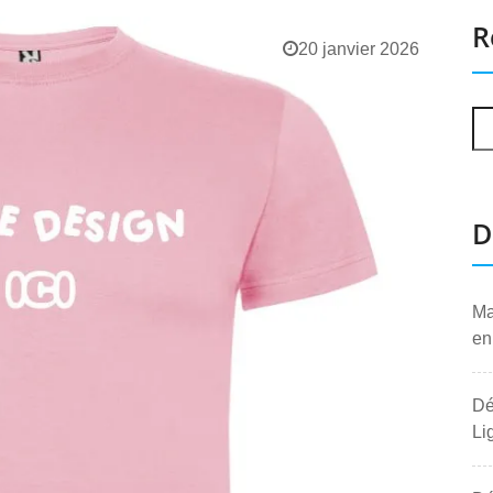
R
20 janvier 2026
D
Ma
en
Dé
Li