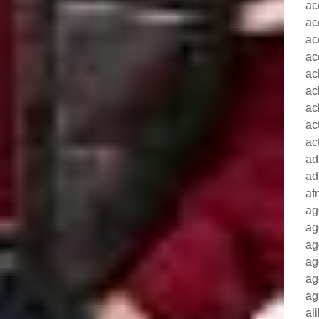
ac
ac
ac
ac
ac
ac
ac
ac
ac
ad
ad
af
ag
ag
ag
ag
ag
ag
al