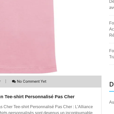
Dé
av
Fo
Ac
Ré
Fo
Tr
r
No Comment Yet
D
un Tee-shirt Personnalisé Pas Cher
Au
as Cher Tee-shirt Personnalisé Pas Cher : L’Alliance
-shirts personnalisés sont devenus un incontournable