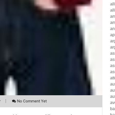
al
al
am
am
an
ap
ar
ar
as
as
as
as
at
au
au
au
r
No Comment Yet
av
ba
ba