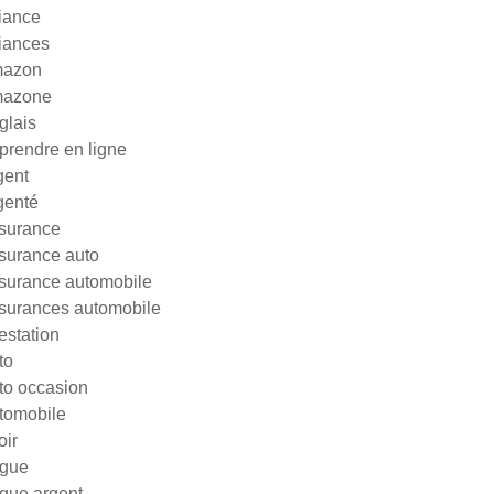
liance
liances
azon
azone
glais
prendre en ligne
gent
genté
surance
surance auto
surance automobile
surances automobile
testation
to
to occasion
tomobile
oir
gue
gue argent