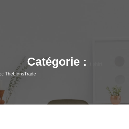
Catégorie :
t shirt
vec TheLionsTrade