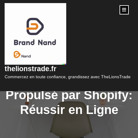
content
Le Pouvoir du
Commerce
thelionstrade.fr
Électronique
Commercez en toute confiance, grandissez avec TheLionsTrade
Propulsé par Shopify:
Réussir en Ligne