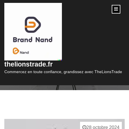
content
Catégorie :
polo
thelionstrade.fr
Commercez en toute confiance, grandissez avec TheLionsTrade
28 octobre 2024