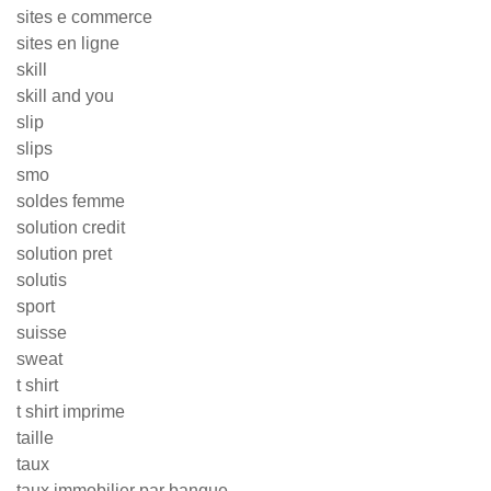
sites e commerce
sites en ligne
skill
skill and you
slip
slips
smo
soldes femme
solution credit
solution pret
solutis
sport
suisse
sweat
t shirt
t shirt imprime
taille
taux
taux immobilier par banque