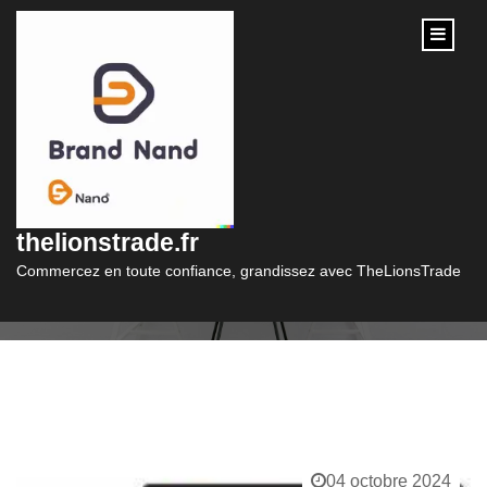
content
Catégorie :
site web creation
thelionstrade.fr
Commercez en toute confiance, grandissez avec TheLionsTrade
04 octobre 2024