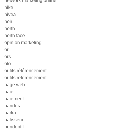
network marketing online
nike
nivea
noir
north
north face
opinion marketing
or
ors
oto
outils référencement
outils referencement
page web
paie
paiement
pandora
parka
patisserie
pendentif