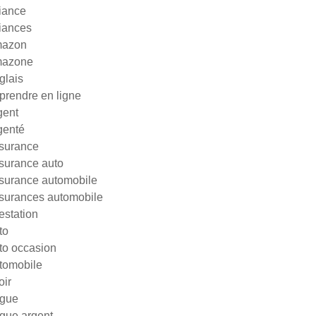
liance
liances
azon
azone
glais
prendre en ligne
gent
genté
surance
surance auto
surance automobile
surances automobile
testation
to
to occasion
tomobile
oir
gue
gue argent