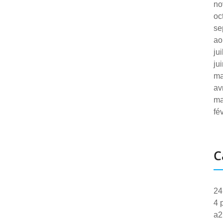
no
oc
se
ao
ju
ju
ma
av
ma
fé
C
24
4 
a2