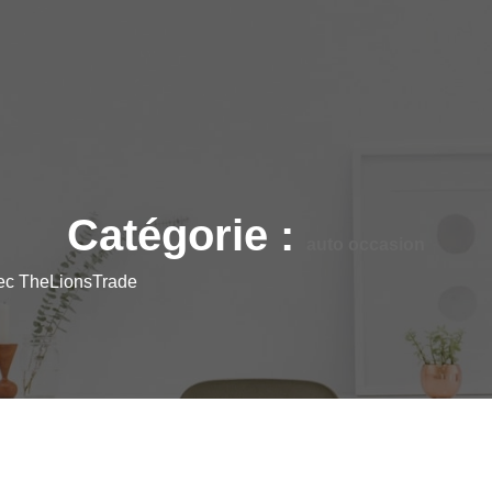
Catégorie :
auto occasion
vec TheLionsTrade