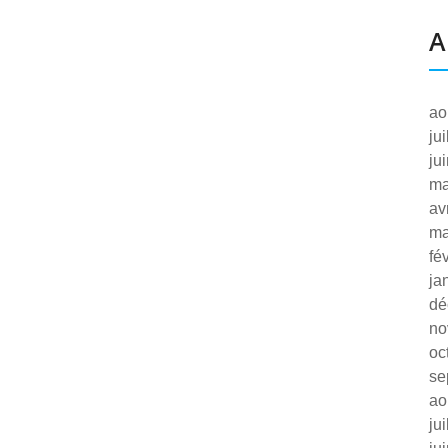
A
ao
ju
ju
ma
av
ma
fé
ja
dé
no
oc
se
ao
ju