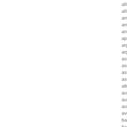
al
al
am
am
an
ap
ar
ar
as
as
as
as
at
au
au
au
av
ba
ba