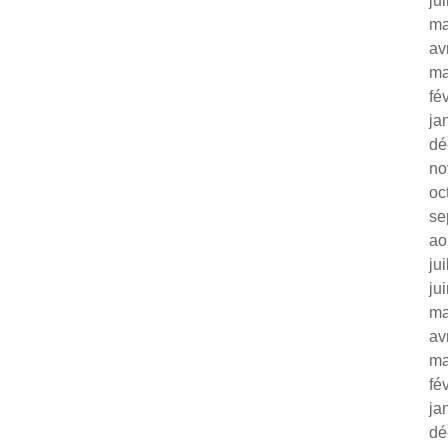
ju
ma
av
ma
fé
ja
dé
no
oc
se
ao
ju
ju
ma
av
ma
fé
ja
dé