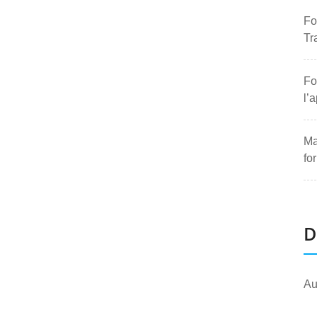
Fo
Tr
Fo
l’
Ma
fo
D
Au