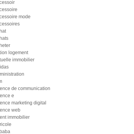
cessoir
cessoire
cessoire mode
cessoires
hat
hats
heter
tion logement
tuelle immobilier
idas
ministration
m
ence de communication
ence e
ence marketing digital
ence web
ent immobilier
ricole
ibaba