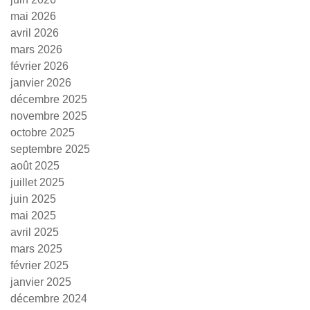
mai 2026
avril 2026
mars 2026
février 2026
janvier 2026
décembre 2025
novembre 2025
octobre 2025
septembre 2025
août 2025
juillet 2025
juin 2025
mai 2025
avril 2025
mars 2025
février 2025
janvier 2025
décembre 2024