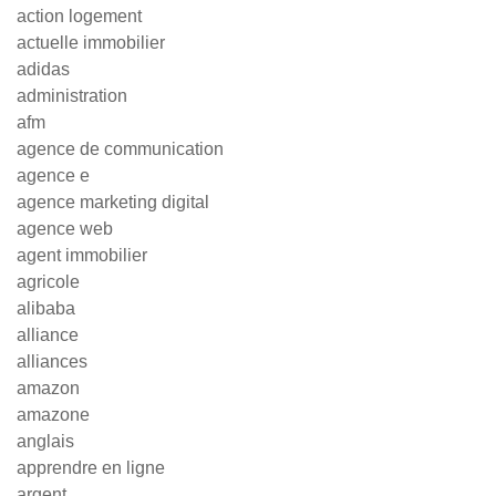
action logement
actuelle immobilier
adidas
administration
afm
agence de communication
agence e
agence marketing digital
agence web
agent immobilier
agricole
alibaba
alliance
alliances
amazon
amazone
anglais
apprendre en ligne
argent