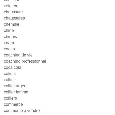
cetelem
chaussure
chaussures
chemise
chine
chinois
cnam
coach
coaching de vie
coaching professionnel
coca cola
cofidis
collier
collier argent
collier femme
colliers
commerce
commerce a vendre