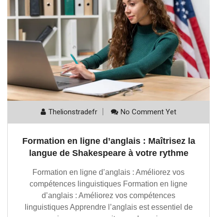
Thelionstradefr
No Comment Yet
Formation en ligne d’anglais : Maîtrisez la
langue de Shakespeare à votre rythme
Formation en ligne d’anglais : Améliorez vos
compétences linguistiques Formation en ligne
d’anglais : Améliorez vos compétences
linguistiques Apprendre l’anglais est essentiel de