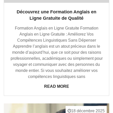
Découvrez une Formation Anglais en
Ligne Gratuite de Qualité
Formation Anglais en Ligne Gratuite Formation
Anglais en Ligne Gratuite : Améliorez Vos
Compétences Linguistiques Sans Dépenser
Apprendre l’anglais est un atout précieux dans le
monde d’aujourd’hui, que ce soit pour des raisons
professionnelles, académiques ou simplement pour
voyager et communiquer avec des personnes du
monde entier. Si vous souhaitez améliorer vos
compétences linguistiques sans
READ MORE
18 décembre 2025