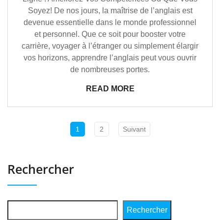
Soyez! De nos jours, la maîtrise de l’anglais est
devenue essentielle dans le monde professionnel
et personnel. Que ce soit pour booster votre
carrière, voyager à l’étranger ou simplement élargir
vos horizons, apprendre l’anglais peut vous ouvrir
de nombreuses portes.
READ MORE
1
2
Suivant
Rechercher
Rechercher