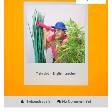
Thelionstradefr
No Comment Yet