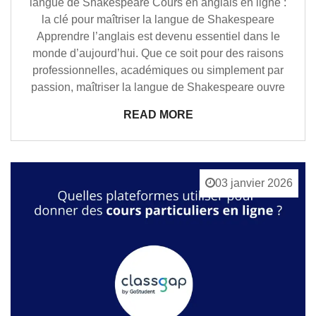
langue de Shakespeare Cours en anglais en ligne :
la clé pour maîtriser la langue de Shakespeare
Apprendre l’anglais est devenu essentiel dans le
monde d’aujourd’hui. Que ce soit pour des raisons
professionnelles, académiques ou simplement par
passion, maîtriser la langue de Shakespeare ouvre
READ MORE
03 janvier 2026