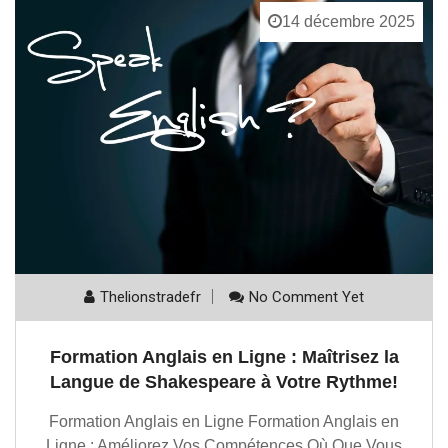
14 décembre 2025
Thelionstradefr
No Comment Yet
Formation Anglais en Ligne : Maîtrisez la
Langue de Shakespeare à Votre Rythme!
Formation Anglais en Ligne Formation Anglais en
Ligne : Améliorez Vos Compétences Où Que Vous